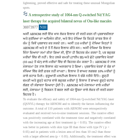
lightening, proved effective and safe for treating these unusual Mongolian 
spots.
A retrospective study of 1064-nm Q-switched Nd:YAG
laser therapy for acquired bilateral nevus of Ota-like macules
36973977
NIH
ਅਸੀਂ ABNOM ਲਈ ਇੱਕ ਖਾਸ ਲੇਜ਼ਰ ਇਲਾਜ ਦੀ ਵਰਤੋਂ ਕਰਨ ਦੀ ਪ੍ਰਭਾਵਸ਼ੀਲਤਾ 
ਅਤੇ ਸੁਰੱਖਿਆ ਦਾ ਅਧਿਐਨ ਕੀਤਾ, ਅਤੇ ਇਹ ਦੇਖਿਆ ਕਿ ਕਿਹੜੇ ਕਾਰਕ ਇਸ ਦੇ 
ਕੰਮ ਨੂੰ ਕਿਵੇਂ ਪ੍ਰਭਾਵਤ ਕਰ ਸਕਦੇ ਹਨ। ਅਸੀਂ 110 ਮਰੀਜ਼ਾਂ ਨੂੰ ਦੇਖਿਆ ਜਿਨ੍ਹਾਂ ਨੇ 
ABNOM ਸੀ ​​ਅਤੇ ਦੋ ਤੋਂ ਨੌਂ ਲੇਜ਼ਰ ਇਲਾਜ ਕੀਤੇ ਸਨ। ਅਸੀਂ ਦੇਖਿਆ ਕਿ ਇਲਾਜ 
ਜਿੰਨਾ ਜ਼ਿਆਦਾ ਸਮਾਂ ਕੀਤਾ ਗਿਆ ਸੀ, ਉੱਨਾ ਹੀ ਬਿਹਤਰ ਕੰਮ ਕਰਦਾ ਹੈ, ਪਰ ਬਜ਼ੁਰਗ 
ਮਰੀਜ਼ਾਂ ਵਿੱਚ ਵੀ ਨਹੀਂ। ਇਹ ਹਲਕੇ ਚਮੜੀ (ਟਾਈਪ III) ਅਤੇ ਛੋਟੇ ਪ੍ਰਭਾਵਿਤ ਖੇਤਰਾਂ 
(10 cm2 ਤੋਂ ਘੱਟ) ਵਾਲੇ ਮਰੀਜ਼ਾਂ ਵਿੱਚ ਵੀ ਬਿਹਤਰ ਕੰਮ ਕਰਦਾ ਹੈ। ABNOM ਦੇ ਨਾਲ 
ਮੇਲਾਜ਼ਮਾ ਹੋਣ ਨਾਲ ਇਲਾਜ ਘੱਟ ਅਸਰਦਾਰ ਹੋ ਗਿਆ। ਪ੍ਰਭਾਵਿਤ ਖੇਤਰਾਂ ਦੇ ਰੰਗ ਜਾਂ 
ਸੰਖਿਆ ਵਿੱਚ ਕੋਈ ਫ਼ਰਕ ਨਹੀਂ ਜਾਪਦਾ। ਇਲਾਜ ਤੋਂ ਬਾਅਦ ਲਗਭਗ 10% ਮਰੀਜ਼ਾਂ ਨੂੰ 
ਕਾਲੇ ਚਟਾਕ ਮਿਲੇ। ਸ਼ੁਰੂਆਤੀ ਮਲਟੀਪਲ ਇਲਾਜ ਨੇ ਚੰਗੇ ਨਤੀਜੇ ਦਿੱਤੇ। ਗੂੜ੍ਹੀ 
ਚਮੜੀ ਅਤੇ ਗੂੜ੍ਹੇ ਚਟਾਕ ਵਾਲੇ ਬਜ਼ੁਰਗ ਮਰੀਜ਼ਾਂ ਨੂੰ ਇਲਾਜ ਤੋਂ ਬਾਅਦ ਗੂੜ੍ਹੇ ਚਟਾਕ 
ਲੱਗਣ ਦੀ ਸੰਭਾਵਨਾ ਜ਼ਿਆਦਾ ਹੁੰਦੀ ਹੈ। ABNOM ਅਤੇ ਮੇਲਾਸਮਾ ਵਾਲੇ ਮਰੀਜ਼ਾਂ 
ਲਈ, ਮੇਲਾਜ਼ਮਾ ਨੂੰ ਵਿਗੜਨ ਤੋਂ ਬਚਣ ਲਈ ਘੱਟ ਊਰਜਾ ਵਾਲੇ ਲੇਜ਼ਰ ਦੀ ਵਰਤੋਂ ਕਰਨਾ 
ਬਿਹਤਰ ਹੈ।
To evaluate the efficacy and safety of 1064-nm Q-switched Nd:YAG laser 
(QSNYL) therapy for ABNOM and to identify the factors influencing the 
outcome. A total of 110 patients with ABNOM were retrospectively 
evaluated and received two-to-nine treatment sessions. The curative effect 
was positively correlated with the treatment time and negatively correlated 
with the increasing age at first treatment (p < 0.05). The curative effect 
was better in patients with skin type III than those with type IV ( p < 
0.05) and in patients with a lesion area of less than 10 cm2 than those 
with a larger affected area (p < 0.05). Additionally, the treatment effect was 