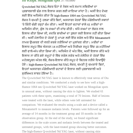
for ectopic Mongolian spot
37781886
Q-switched Nd:YAG ਲੇਜ਼ਰ ਓਟਾ ਦੇ ਨੇਵਸ ਅਤੇ ਸਮਾਨ ਸਥਿਤੀਆਂ ਦਾ 
ਪ੍ਰਭਾਵਸ਼ਾਲੀ ਢੰਗ ਨਾਲ ਇਲਾਜ ਕਰਨ ਲਈ ਜਾਣਿਆ ਜਾਂਦਾ ਹੈ। ਅਸੀਂ ਇਹ ਦੇਖਣ 
ਲਈ ਇੱਕ ਅਧਿਐਨ ਕੀਤਾ ਕਿ high-fluence 1064 nm Q-switched Nd:YAG 
ਲੇਜ਼ਰ ਨੇ ਚਮੜੀ ਨੂੰ ਹਲਕਾ ਕੀਤੇ ਬਿਨਾਂ, ਅਸਧਾਰਨ ਖੇਤਰਾਂ ਵਿੱਚ ਮੰਗੋਲੀਆਈ ਸਥਾਨਾਂ 
'ਤੇ ਕਿੰਨੀ ਚੰਗੀ ਤਰ੍ਹਾਂ ਕੰਮ ਕੀਤਾ। ਅਸੀਂ ਇਹਨਾਂ ਚਟਾਕਾਂ ਵਾਲੇ 61 ਮਰੀਜ਼ਾਂ ਦਾ 
ਅਧਿਐਨ ਕੀਤਾ, ਕੁੱਲ 70 ਜਖਮਾਂ ਦੀ ਜਾਂਚ ਕੀਤੀ। ਅੱਧੇ ਜਖਮਾਂ ਦਾ ਲੇਜ਼ਰ ਨਾਲ 
ਇਲਾਜ ਕੀਤਾ ਗਿਆ ਸੀ, ਜਦਕਿ ਬਾਕੀਆਂ ਦਾ ਤੁਲਨਾ ਲਈ ਇਲਾਜ ਨਹੀਂ ਕੀਤਾ ਗਿਆ 
ਸੀ। ਅਸੀਂ ਮੇਲਾਨਿਨ ਦੇ ਪੱਧਰਾਂ ਨੂੰ ਮਾਪਣ ਲਈ ਇੱਕ ਸਕੇਲ ਅਤੇ ਇੱਕ Mexameter® 
ਨਾਮਕ ਉਪਕਰਣ ਦੀ ਵਰਤੋਂ ਕਰਕੇ ਨਤੀਜਿਆਂ ਦਾ ਮੁਲਾਂਕਣ ਕੀਤਾ। ਮਰੀਜ਼ਾਂ ਦਾ 
ਇਲਾਜ ਸਮੂਹ ਵਿੱਚ ਔਸਤਨ 14 ਮਹੀਨਿਆਂ ਅਤੇ ਨਿਰੀਖਣ ਸਮੂਹ ਵਿੱਚ 18 ਮਹੀਨਿਆਂ 
ਲਈ ਫਾਲੋ-ਅੱਪ ਕੀਤਾ ਗਿਆ ਸੀ। ਅਧਿਐਨ ਦੇ ਅੰਤ ਵਿੱਚ, ਅਸੀਂ ਇਲਾਜ ਕੀਤੇ ਅਤੇ 
ਇਲਾਜ ਨਾ ਕੀਤੇ ਗਏ ਸਮੂਹਾਂ ਦੇ ਵਿੱਚ ਸਕੇਲ ਸਕੋਰ ਅਤੇ ਮੇਲੇਨਿਨ ਦੇ ਪੱਧਰਾਂ ਵਿੱਚ 
ਮਹੱਤਵਪੂਰਨ ਅੰਤਰ ਲੱਭੇ, ਲੇਜ਼ਰ-ਇਲਾਜ ਕੀਤੇ ਸਮੂਹ ਦੇ ਬਿਹਤਰ ਨਤੀਜੇ ਦਿਖਾਉਂਦੇ 
ਹੋਏ। high-fluence Q-switched Nd:YAG ਲੇਜ਼ਰ, ਚਮੜੀ ਨੂੰ ਚਮਕਾਏ ਬਿਨਾਂ, 
ਇਹਨਾਂ ਅਸਧਾਰਨ ਮੰਗੋਲੀਆਈ ਚਟਾਕਾਂ ਦੇ ਇਲਾਜ ਲਈ ਪ੍ਰਭਾਵਸ਼ਾਲੀ ਅਤੇ 
ਸੁਰੱਖਿਅਤ ਸਾਬਤ ਹੋਇਆ ਹੈ।
The Q-switched Nd:YAG laser is known to effectively treat nevus of Ota 
and similar conditions. We conducted a study to see how well a high-
fluence 1064 nm Q-switched Nd:YAG laser worked on Mongolian spots 
in unusual areas, without causing the skin to lighten. We studied 61 
patients with these spots, examining a total of 70 lesions. Half of lesions 
were treated with the laser, while others were left untreated for 
comparison. We evaluated the results using a scale and a device called a 
Mexameter® to measure melanin levels. Patients were followed up for an 
average of 14 months in the treatment group and 18 months in the 
observation group. At the end of the study, we found significant 
differences in the scale scores and melanin levels between the treated and 
untreated groups, with the laser-treated group showing better outcomes. 
The high-fluence Q-switched Nd:YAG laser, without causing skin 