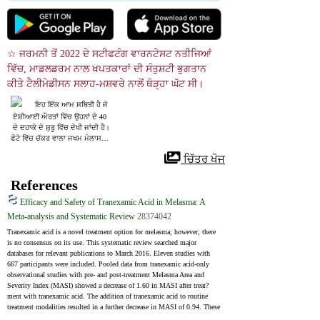
☆ ਜਰਮਨੀ ਤੋਂ 2022 ਦੇ ਸਟੀਫਟੰਗ ਵਾਰਨਟੇਸਟ ਨਤੀਜਿਆਂ 
ਵਿੱਚ, ਮਾਡਲਡਰਮ ਨਾਲ ਖਪਤਕਾਰਾਂ ਦੀ ਸੰਤੁਸ਼ਟੀ ਭੁਗਤਾਨ 
ਕੀਤੇ ਟੈਲੀਮੇਡੀਸਨ ਸਲਾਹ-ਮਸ਼ਵਰੇ ਨਾਲੋਂ ਥੋੜ੍ਹਾ ਘੱਟ ਸੀ।
ਇਹ ਇੱਕ ਆਮ ਸਥਿਤੀ ਹੈ ਜੋ
 ਏਸ਼ੀਆਈ ਔਰਤਾਂ ਵਿੱਚ ਉਹਨਾਂ ਦੇ 40
 ਦੇ ਦਹਾਕੇ ਦੇ ਸ਼ੁਰੂ ਵਿੱਚ ਦੇਖੀ ਜਾਂਦੀ ਹੈ। 
ਫੋਟੋ ਵਿੱਚ ਚੱਕਰ ਵਾਲਾ ਜਖਮ ਮੇਲਾਸਮਾ
 ਦੀ ਬਜਾਏ ਲੈਂਟੀਗੋ ਦੇ ਨੇੜੇ ਹੈ।
 ਚਿੱਤਰ ਖੋਜ
References
Efficacy and Safety of Tranexamic Acid in Melasma: A
Meta-analysis and Systematic Review
28374042
Tranexamic acid is a novel treatment option for melasma; however, there 
is no consensus on its use. This systematic review searched major 
databases for relevant publications to March 2016. Eleven studies with 
667 participants were included. Pooled data from tranexamic acid-only 
observational studies with pre- and post-treatment Melasma Area and 
Severity Index (MASI) showed a decrease of 1.60 in MASI after treat?
ment with tranexamic acid. The addition of tranexamic acid to routine 
treatment modalities resulted in a further decrease in MASI of 0.94. These 
results support the efficacy and safety of tranexamic acid, either alone or as 