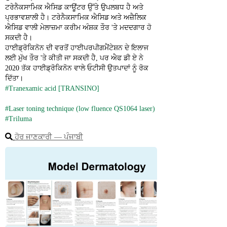
ਟਰੇਨੈਕਸਾਮਿਕ ਐਸਿਡ ਕਾਊਂਟਰ ਉੱਤੇ ਉਪਲਬਧ ਹੈ ਅਤੇ 
ਪ੍ਰਭਾਵਸ਼ਾਲੀ ਹੈ। ਟਰੇਨੈਕਸਾਮਿਕ ਐਸਿਡ ਅਤੇ ਅਜ਼ੈਲਿਕ 
ਐਸਿਡ ਵਾਲੀ ਮੇਲਾਜ਼ਮਾ ਕਰੀਮ ਅੰਸ਼ਕ ਤੌਰ 'ਤੇ ਮਦਦਗਾਰ ਹੋ 
ਸਕਦੀ ਹੈ।
ਹਾਈਡ੍ਰੋਕਿਨੋਨ ਦੀ ਵਰਤੋਂ ਹਾਈਪਰਪੀਗਮੈਂਟੇਸ਼ਨ ਦੇ ਇਲਾਜ 
ਲਈ ਮੁੱਖ ਤੌਰ 'ਤੇ ਕੀਤੀ ਜਾ ਸਕਦੀ ਹੈ, ਪਰ ਐਫ ਡੀ ਏ ਨੇ 
2020 ਤੱਕ ਹਾਈਡ੍ਰੋਕਿਨੋਨ ਵਾਲੇ ਓਟੀਸੀ ਉਤਪਾਦਾਂ ਨੂੰ ਰੋਕ 
ਦਿੱਤਾ।
#Tranexamic acid [TRANSINO]
#Laser toning technique (low fluence QS1064 laser)
#Triluma
ਹੋਰ ਜਾਣਕਾਰੀ ― ਪੰਜਾਬੀ