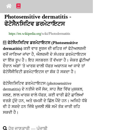
Photosensitive dermatitis - 
ਫੋਟੋਸੈਨਸਿਟਿਵ ਡਰਮੇਟਾਇਟਸ
https://en.wikipedia.org
/wiki/Photodermatitis
ਫੋਟੋਸੈਨਸਿਟਿਵ ਡਰਮੇਟਾਇਟਸ (Photosensitive 
dermatitis)
 ਕਈ ਵਾਰ ਸੂਰਜ ਦੀ ਜ਼ਹਿਰ ਜਾਂ ਫੋਟੋਅਲਰਜੀ 
ਵਜੋਂ ਜਾਣਿਆ ਜਾਂਦਾ ਹੈ, ਐਲਰਜੀ ਦੇ ਸੰਪਰਕ ਡਰਮੇਟਾਇਟਸ 
ਦਾ ਇੱਕ ਰੂਪ ਹੈ। ਇਹ ਸਨਬਰਨ ਤੋਂ ਵੱਖਰਾ ਹੈ। ਜੇਕਰ ਛੁੱਟੀਆਂ 
ਦੌਰਾਨ ਅੰਗਾਂ 'ਤੇ ਖਾਰਸ਼ ਵਾਲੀ ਧੱਫੜ ਅਚਾਨਕ ਆ ਜਾਵੇ ਤਾਂ 
ਫੋਟੋਸੈਂਸੀਵਿਟੀ ਡਰਮੇਟਾਇਟਸ ਦਾ ਸ਼ੱਕ ਹੋ ਸਕਦਾ ਹੈ।
ਫੋਟੋਸੈਨਸਿਟਿਵ ਡਰਮੇਟਾਇਟਸ (photosensitive 
dermatitis) ਦੇ ਨਤੀਜੇ ਵਜੋਂ ਸੋਜ, ਸਾਹ ਲੈਣ ਵਿੱਚ ਮੁਸ਼ਕਲ, 
ਜਲਣ, ਲਾਲ ਖਾਰਸ਼ ਵਾਲੇ ਧੱਫੜ, ਕਈ ਵਾਰੀ ਛੋਟੇ ਛਾਲਿਆਂ 
ਵਰਗੇ ਹੁੰਦੇ ਹਨ, ਅਤੇ ਚਮੜੀ ਦੇ ਛਿੱਲ ਪੈਂਦੇ ਹਨ। ਅਜਿਹੇ ਧੱਬੇ 
ਵੀ ਹੋ ਸਕਦੇ ਹਨ ਜਿੱਥੇ ਖੁਜਲੀ ਲੰਬੇ ਸਮੇਂ ਤੱਕ ਜਾਰੀ ਰਹਿ 
ਸਕਦੀ ਹੈ।
ਹੋਰ ਜਾਣਕਾਰੀ ― ਪੰਜਾਬੀ