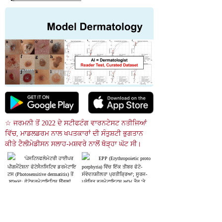
☆ ਜਰਮਨੀ ਤੋਂ 2022 ਦੇ ਸਟੀਫਟੰਗ ਵਾਰਨਟੇਸਟ ਨਤੀਜਿਆਂ 
ਵਿੱਚ, ਮਾਡਲਡਰਮ ਨਾਲ ਖਪਤਕਾਰਾਂ ਦੀ ਸੰਤੁਸ਼ਟੀ ਭੁਗਤਾਨ 
ਕੀਤੇ ਟੈਲੀਮੇਡੀਸਨ ਸਲਾਹ-ਮਸ਼ਵਰੇ ਨਾਲੋਂ ਥੋੜ੍ਹਾ ਘੱਟ ਸੀ।
'ਪੋਸਟਿਨਫਲੇਮੇਟਰੀ ਹਾਈਪਰ
EPP (Erythropoietic proto
ਪੀਗਮੈਂਟੇਸ਼ਨ' ਫੋਟੋਸੈਨਸਿਟਿਵ ਡਰਮੇਟਾਇ
porphyria) ਵਿੱਚ ਇੱਕ ਤੀਬਰ ਫੋਟੋ-
ਟਸ (Photosensitive dermatitis) ਤੋਂ
ਸੰਵੇਦਨਸ਼ੀਲਤਾ ਪ੍ਰਤੀਕ੍ਰਿਆ; ਸੂਰਜ-
 ਬਾਅਦ; ਫੋਟੋਡਰਮੇਟਾਇਟਿਸ ਉਂਗਲਾਂ
ਪ੍ਰੇਰਿਤ ਡਰਮੇਟਾਇਟਸ ਆਮ ਤੌਰ 'ਤੇ
 ਨਾਲੋਂ ਹੱਥ ਦੇ ਪਿਛਲੇ ਪਾਸੇ ਵਧੇਰੇ ਆਮ
 ਹੱਥਾਂ ਦੇ ਡੋਰਸਲ ਸਾਈਡ ਅਤੇ ਬਾਹਾਂ ਦੇ
 ਹੈ.
 ਖੁੱਲੇ ਖੇਤਰਾਂ 'ਤੇ ਹੁੰਦਾ ਹੈ। ਸੰਪਰਕ ਡਰ
Hydroa vacciniforme
ਮੇਟਾਇਟਸ ਦੇ ਉਲਟ, ਇੱਕ ਸਮਰੂਪ ਸ
 ਚਿੱਤਰ ਖੋਜ
ਥਾਨ ਅਤੇ ਛੋਟੇ ਸਪੱਸ਼ਟ ਜਖਮ ਵਿਸ਼ੇਸ਼ਤਾ
 ਹਨ।