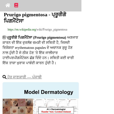
Prurigo pigmentosa - ਪ੍ਰੂਰੀਗੋ 
ਪਿਗਮੈਂਟੋਸਾ
https://en.wikipedia.org
/wiki/Prurigo_pigmentosa
ਪ੍ਰੂਰੀਗੋ ਪਿਗਮੈਂਟੋਸਾ (Prurigo pigmentosa)
 ਅਣਜਾਣ 
ਕਾਰਨ ਦੀ ਇੱਕ ਦੁਰਲੱਭ ਚਮੜੀ ਦੀ ਸਥਿਤੀ ਹੈ, ਜਿਸਦੀ 
ਵਿਸ਼ੇਸ਼ਤਾ erythematous papules ਦੇ ਅਚਾਨਕ ਸ਼ੁਰੂ ਹੋਣ 
ਨਾਲ ਹੁੰਦੀ ਹੈ ਜੋ ਠੀਕ ਹੋਣ 'ਤੇ ਇੱਕ ਜਾਲੀਦਾਰ 
ਹਾਈਪਰਪੀਗਮੈਂਟੇਸ਼ਨ ਛੱਡ ਦਿੰਦੇ ਹਨ। ਸਥਿਤੀ ਕਈ ਵਾਰੀ 
ਇੱਕ ਤਾਜ਼ਾ ਖੁਰਾਕ ਪਾਬੰਦੀ ਕਾਰਨ ਹੁੰਦੀ ਹੈ।
ਹੋਰ ਜਾਣਕਾਰੀ ― ਪੰਜਾਬੀ