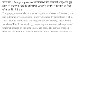
ਸਕਦੇ ਹਨ। Prurigo pigmentosa ਮੈਟਾਬੋਲਿਜ਼ਮ ਵਿੱਚ ਤਬਦੀਲੀਆਂ ਦੁਆਰਾ ਸ਼ੁਰੂ 
ਕੀਤਾ ਜਾ ਸਕਦਾ ਹੈ, ਜਿਵੇਂ ਕਿ ਕੇਟੋਜਨਿਕ ਖੁਰਾਕਾਂ ਦੇ ਕਾਰਨ, ਜੋ ਕਿ ਹਾਲ ਹੀ ਵਿੱਚ 
ਵਧੇਰੇ ਪ੍ਰਸਿੱਧ ਹੋਏ ਹਨ।
Prurigo pigmentosa, also known as Nagashima disease or keto rash, is a 
rare inflammatory skin disease initially described by Nagashima et al in 
1971. Prurigo pigmentosa typically, but not exclusively, affects young 
females of East Asian ethnicity, presenting as a symmetrical eruption of 
urticarial papules on the neck, chest, and back. The papular eruption 
typically coalesces into a reticulated pattern that repeatedly resolves and 
recurs, resulting in hyperpigmented skin of cosmetic concern. Prurigo 
pigmentosa can be triggered by metabolic derangements, including those 
secondary to ketogenic diets, which have experienced a rise in popularity 
in recent years.
Prurigo pigmentosa: A multi-institutional retrospective
study
37001731
Prurigo pigmentosa ਚਮੜੀ ਦੀ ਇੱਕ ਸਥਿਤੀ ਹੈ ਜਿਸ ਨਾਲ ਨੈੱਟ-ਵਰਗੇ ਪੈਟਰਨ ਵਿੱਚ 
ਅਚਾਨਕ, ਖਾਰਸ਼, ਲਾਲ ਧੱਬੇ ਅਤੇ ਕਾਲੇ ਧੱਬੇ ਆਉਂਦੇ ਹਨ। ਹਾਲ ਹੀ ਵਿੱਚ, ਕੁਝ ਸਬੂਤ 
ਸਥਾਪਿਤ ਕੀਤੇ ਗਏ ਸਨ ਕਿ Prurigo pigmentosa ਕੀਟੋਜਨਿਕ ਖੁਰਾਕ ਨਾਲ ਜੁੜਿਆ 
ਹੋਇਆ ਹੈ। ਇਹ ਵੱਖ-ਵੱਖ ਉਮਰਾਂ ਅਤੇ ਲਿੰਗਾਂ ਦੇ ਲੋਕਾਂ ਨੂੰ ਪ੍ਰਭਾਵਿਤ ਕਰ ਸਕਦਾ ਹੈ, 
ਔਰਤਾਂ ਵਿੱਚ ਵਧੇਰੇ ਆਮ ਹੋਣ ਦੀ ਪ੍ਰਵਿਰਤੀ ਦੇ ਨਾਲ। ਉਹਨਾਂ ਮਾਮਲਿਆਂ ਵਿੱਚ ਜਿੱਥੇ 
ਨਿਯਮਤ ਖੁਰਾਕ ਵਿੱਚ ਵਾਪਸ ਆਉਣਾ ਜਾਂ ਚਮੜੀ ਦੇ ਇਲਾਜਾਂ ਦੀ ਵਰਤੋਂ ਕਰਨ ਨਾਲ 
ਪੂਰੀ ਤਰ੍ਹਾਂ ਮਦਦ ਨਹੀਂ ਮਿਲਦੀ, ਡਾਕਟਰ ਡੌਕਸੀਸਾਈਕਲੀਨ ਜਾਂ ਮਾਈਨੋਸਾਈਕਲੀਨ 
(1 ਤੋਂ 2 ਮਹੀਨਿਆਂ ਲਈ ਰੋਜ਼ਾਨਾ ਦੋ ਵਾਰ 100 ਮਿਲੀਗ੍ਰਾਮ) ਵਰਗੇ ਓਰਲ 
ਐਂਟੀਬਾਇਓਟਿਕਸ ਦਾ ਕੋਰਸ ਲਿਖ ਸਕਦੇ ਹਨ।
Prurigo pigmentosa is a skin condition causing sudden, itchy, red bumps 
in a net-like pattern followed by dark spots. Lately, some evidences were 
founded that Prurigo pigmentosa is associated with the ketogenic diet. It 
can affect people of different ages and genders, with a tendency to be more 