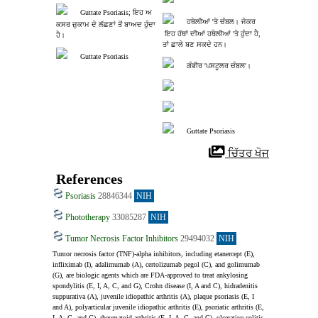
Guttate Psoriasis; ਇਹ ਅ
ਹਥੇਲੀਆਂ 'ਤੇ ਚੰਬਲ। ਜੇਕਰ
ਕਸਰ ਜ਼ੁਕਾਮ ਦੇ ਲੱਛਣਾਂ ਤੋਂ ਬਾਅਦ ਹੁੰਦਾ 
 ਇਹ ਹੱਥਾਂ ਦੀਆਂ ਹਥੇਲੀਆਂ 'ਤੇ ਹੁੰਦਾ ਹੈ, 
ਹੈ।
ਤਾਂ ਛਾਲੇ ਬਣ ਸਕਦੇ ਹਨ।
Guttate Psoriasis
ਗੰਭੀਰ 'ਪਸਟੂਲਰ ਚੰਬਲ'।
Guttate Psoriasis
 ਚਿੱਤਰ ਖੋਜ
References
Psoriasis
28846344
NIH
Phototherapy
33085287
NIH
Tumor Necrosis Factor Inhibitors
29494032
NIH
Tumor necrosis factor (TNF)-alpha inhibitors, including etanercept (E), 
infliximab (I), adalimumab (A), certolizumab pegol (C), and golimumab 
(G), are biologic agents which are FDA-approved to treat ankylosing 
spondylitis (E, I, A, C, and G), Crohn disease (I, A and C), hidradenitis 
suppurativa (A), juvenile idiopathic arthritis (A), plaque psoriasis (E, I 
and A), polyarticular juvenile idiopathic arthritis (E), psoriatic arthritis (E, 
I, A, C, and G), rheumatoid arthritis (E, I, A, C, and G), ulcerative colitis 