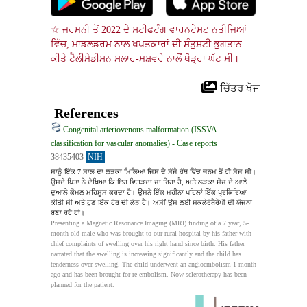
☆ ਜਰਮਨੀ ਤੋਂ 2022 ਦੇ ਸਟੀਫਟੰਗ ਵਾਰਨਟੇਸਟ ਨਤੀਜਿਆਂ 
ਵਿੱਚ, ਮਾਡਲਡਰਮ ਨਾਲ ਖਪਤਕਾਰਾਂ ਦੀ ਸੰਤੁਸ਼ਟੀ ਭੁਗਤਾਨ 
ਕੀਤੇ ਟੈਲੀਮੇਡੀਸਨ ਸਲਾਹ-ਮਸ਼ਵਰੇ ਨਾਲੋਂ ਥੋੜ੍ਹਾ ਘੱਟ ਸੀ।
 ਚਿੱਤਰ ਖੋਜ
References
Congenital arteriovenous malformation (ISSVA
classification for vascular anomalies) - Case reports
38435403
NIH
ਸਾਨੂੰ ਇੱਕ 7 ਸਾਲ ਦਾ ਲੜਕਾ ਮਿਲਿਆ ਜਿਸ ਦੇ ਸੱਜੇ ਹੱਥ ਵਿੱਚ ਜਨਮ ਤੋਂ ਹੀ ਸੋਜ ਸੀ। 
ਉਸਦੇ ਪਿਤਾ ਨੇ ਦੇਖਿਆ ਕਿ ਇਹ ਵਿਗੜਦਾ ਜਾ ਰਿਹਾ ਹੈ, ਅਤੇ ਲੜਕਾ ਸੋਜ ਦੇ ਆਲੇ 
ਦੁਆਲੇ ਕੋਮਲ ਮਹਿਸੂਸ ਕਰਦਾ ਹੈ। ਉਸਨੇ ਇੱਕ ਮਹੀਨਾ ਪਹਿਲਾਂ ਇੱਕ ਪ੍ਰਕਿਰਿਆ 
ਕੀਤੀ ਸੀ ਅਤੇ ਹੁਣ ਇੱਕ ਹੋਰ ਦੀ ਲੋੜ ਹੈ। ਅਸੀਂ ਉਸ ਲਈ ਸਕਲੇਰੋਥੈਰੇਪੀ ਦੀ ਯੋਜਨਾ 
ਬਣਾ ਰਹੇ ਹਾਂ।
Presenting a Magnetic Resonance Imaging (MRI) finding of a 7 year, 5-
month-old male who was brought to our rural hospital by his father with 
chief complaints of swelling over his right hand since birth. His father 
narrated that the swelling is increasing significantly and the child has 
tenderness over swelling. The child underwent an angioembolism 1 month 
ago and has been brought for re-embolism. Now sclerotherapy has been 
planned for the patient.