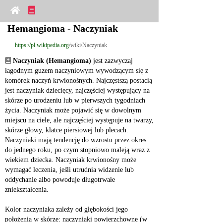
Hemangioma - Naczyniak
https://pl.wikipedia.org
/wiki/Naczyniak
Naczyniak (Hemangioma)
 jest zazwyczaj 
łagodnym guzem naczyniowym wywodzącym się z 
komórek naczyń krwionośnych. Najczęstszą postacią 
jest naczyniak dziecięcy, najczęściej występujący na 
skórze po urodzeniu lub w pierwszych tygodniach 
życia. Naczyniak może pojawić się w dowolnym 
miejscu na ciele, ale najczęściej występuje na twarzy, 
skórze głowy, klatce piersiowej lub plecach. 
Naczyniaki mają tendencję do wzrostu przez okres 
do jednego roku, po czym stopniowo maleją wraz z 
wiekiem dziecka. Naczyniak krwionośny może 
wymagać leczenia, jeśli utrudnia widzenie lub 
oddychanie albo powoduje długotrwałe 
zniekształcenia.
Kolor naczyniaka zależy od głębokości jego 
położenia w skórze: naczyniaki powierzchowne (w 