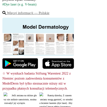
#Dye laser (e.g. V-beam)
Więcej informacji ― Polskie
☆ W wynikach badania Stiftung Warentest 2022 z 
Niemiec poziom zadowolenia konsumentów z 
ModelDerm był tylko nieznacznie niższy niż w 
przypadku płatnych konsultacji telemedycznych.
Jeśli zmiana na skórze gło
Ramię dziecka; Z czasem
wy nie zniknie samoistnie, można
 zmiany mogą gęstnieć, co utrudni
 rozważyć jej wycięcie.
a leczenie laserem (dye laser). Aby 
uzyskać lepsze efekty kosmetyczn