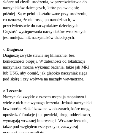
skórze od chwili urodzenia, w przeciwieństwie do 
naczyniaków dziecięcych, które pojawiają się 
później. Są w pełni ukształtowane przy urodzeniu, 
co oznacza, że nie rosną po narodzinach, w 
przeciwieństwie do naczyniaków dziecięcych. 
Częstość występowania naczyniaków wrodzonych 
jest mniejsza niż naczyniaków dziecięcych.
○ 
Diagnoza
Diagnozę zwykle stawia się klinicznie, bez 
konieczności biopsji. W zależności od lokalizacji 
naczyniaka można wykonać badania, takie jak MRI 
lub USG, aby ocenić, jak głęboko naczyniak sięga 
pod skórę i czy wpływa na narządy wewnętrzne.
○ 
Leczenie
Naczyniaki zwykle z czasem ustępują stopniowo i 
wiele z nich nie wymaga leczenia. Jednak naczyniaki 
krwionośne zlokalizowane w obszarach, które mogą 
upośledzać funkcje (np. powieki, drogi oddechowe), 
wymagają wczesnej interwencji. Wczesne leczenie, 
także pod względem estetycznym, zazwyczaj 
przynosi lepsze rezultaty.