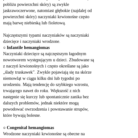
pobliżu powierzchni skóry) są zwykle 
jaskrawoczerwone, natomiast głębokie (najdalej od 
powierzchni skóry) naczyniaki krwionośne często 
mają barwę niebieską lub fioletową.
Najczęstszymi typami naczyniaków są naczyniaki 
dziecięce i naczyniaki wrodzone.
○ 
Infantile hemangiomas
Naczyniaki dziecięce są najczęstszym łagodnym 
nowotworem występującym u dzieci. Zbudowane są 
z naczyń krwionośnych i często określane są jako 
„ślady truskawek”. Zwykle pojawiają się na skórze 
niemowląt w ciągu kilku dni lub tygodni po 
urodzeniu. Mają tendencję do szybkiego wzrostu, 
trwającego nawet do roku. Większość z nich 
następnie się kurczy lub spontanicznie zanika bez 
dalszych problemów, jednak niektóre mogą 
powodować owrzodzenia i powstawanie strupów, 
które bywają bolesne.
○ 
Congenital hemangiomas
Wrodzone naczyniaki krwionośne są obecne na 