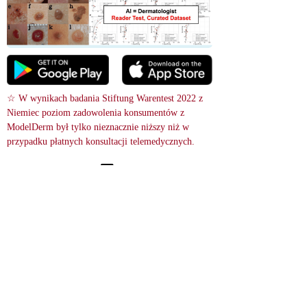
☆ W wynikach badania Stiftung Warentest 2022 z 
Niemiec poziom zadowolenia konsumentów z 
ModelDerm był tylko nieznacznie niższy niż w 
przypadku płatnych konsultacji telemedycznych.
 Wyszukiwanie obrazka
relevance score : -100.0%
References
Pityriasis lichenoides chronica - Case reports
15748578
Zgłosiła się 19‑letnia kobieta z pięcioletnią historią małych, plamistych 
wysypek oraz wypukłych guzków o barwie żółtawej, zbliżonej do koloru 
skóry, otoczonych pierścieniem drobnych łusek na tułowiu, ramionach i 
nogach. Guttate pityriasis lichenoides chronica jest rzadkim objawem tej 
choroby, zależnej od limfocytów T.
A 19-year-old woman came in with a five-year history of small, spotty 
rashes and raised, yellowish to skin-colored bumps with a ring of fine 