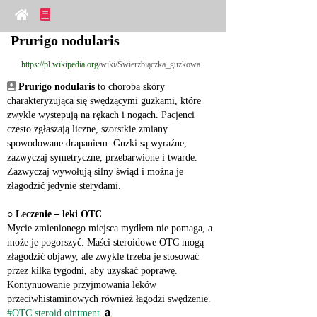
Prurigo nodularis
https://pl.wikipedia.org
/wiki/Świerzbiączka_guzkowa
Prurigo nodularis
 to choroba skóry 
charakteryzująca się swędzącymi guzkami, które 
zwykle występują na rękach i nogach. Pacjenci 
często zgłaszają liczne, szorstkie zmiany 
spowodowane drapaniem. Guzki są wyraźne, 
zazwyczaj symetryczne, przebarwione i twarde. 
Zazwyczaj wywołują silny świąd i można je 
złagodzić jedynie sterydami.
○ 
Leczenie – leki OTC
Mycie zmienionego miejsca mydłem nie pomaga, a 
może je pogorszyć. Maści steroidowe OTC mogą 
złagodzić objawy, ale zwykle trzeba je stosować 
przez kilka tygodni, aby uzyskać poprawę. 
Kontynuowanie przyjmowania leków 
przeciwhistaminowych również łagodzi swędzenie.
#OTC steroid ointment