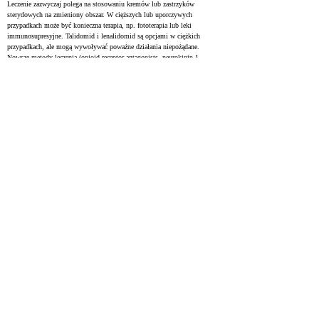
Leczenie zazwyczaj polega na stosowaniu kremów lub zastrzyków 
sterydowych na zmieniony obszar. W cięższych lub uporczywych 
przypadkach może być konieczna terapia, np. fototerapia lub leki 
immunosupresyjne. Talidomid i lenalidomid są opcjami w ciężkich 
przypadkach, ale mogą wywoływać poważne działania niepożądane. 
Nowsze metody leczenia (opioid receptor antagonists, neurokinin-1 
receptor antagonists) są obiecujące w terapii świądu guzkowego i 
powodują mniej działań niepożądanych w porównaniu z talidomidem lub 
lenalidomidem.
Treatment typically relies on the use of topical or intralesional steroids, 
though more severe or recalcitrant cases often necessitate the use of 
phototherapy or systemic immunosuppressives. Thalidomide and 
lenalidomide can both be used in severe cases; however, their toxicity 
profile makes them less favorable. Opioid receptor antagonists and 
neurokinin-1 receptor antagonists represent two novel families of 
therapeutic agents which may effectively treat PN with a lower toxicity 
profile than thalidomide or lenalidomide.
Chronic Prurigo Including Prurigo Nodularis: New
Insights and Treatments
37717255
NIH
Chronic prurigo to choroba skóry charakteryzująca się długotrwałym 
swędzeniem (trwającym ponad 6 tygodni), zmianami skórnymi 
spowodowanymi zadrapaniami oraz częstym drapaniem w przeszłości. 
Choroba obejmuje zapalenie nerwów i zwłóknienie skóry.
Chronic prurigo (CPG) is a neuroinflammatory, fibrotic dermatosis that is 
defined by the presence of chronic pruritus (itch lasting longer than 6 
weeks), scratch-associated pruriginous skin lesions and history of repeated 
scratching.
Prurigo Nodularis: Review and Emerging Treatments