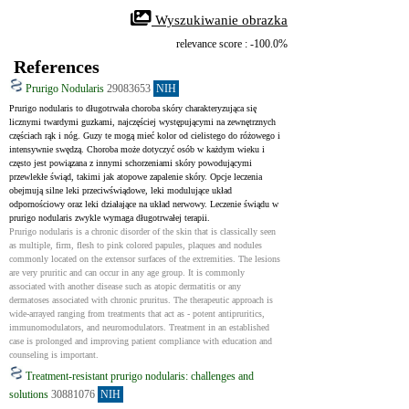
 Wyszukiwanie obrazka
relevance score : -100.0%
References
Prurigo Nodularis
29083653
NIH
Prurigo nodularis to długotrwała choroba skóry charakteryzująca się 
licznymi twardymi guzkami, najczęściej występującymi na zewnętrznych 
częściach rąk i nóg. Guzy te mogą mieć kolor od cielistego do różowego i 
intensywnie swędzą. Choroba może dotyczyć osób w każdym wieku i 
często jest powiązana z innymi schorzeniami skóry powodującymi 
przewlekłe świąd, takimi jak atopowe zapalenie skóry. Opcje leczenia 
obejmują silne leki przeciwświądowe, leki modulujące układ 
odpornościowy oraz leki działające na układ nerwowy. Leczenie świądu w 
prurigo nodularis zwykle wymaga długotrwałej terapii.
Prurigo nodularis is a chronic disorder of the skin that is classically seen 
as multiple, firm, flesh to pink colored papules, plaques and nodules 
commonly located on the extensor surfaces of the extremities. The lesions 
are very pruritic and can occur in any age group. It is commonly 
associated with another disease such as atopic dermatitis or any 
dermatoses associated with chronic pruritus. The therapeutic approach is 
wide-arrayed ranging from treatments that act as - potent antipruritics, 
immunomodulators, and neuromodulators. Treatment in an established 
case is prolonged and improving patient compliance with education and 
counseling is important.
Treatment-resistant prurigo nodularis: challenges and
solutions
30881076
NIH