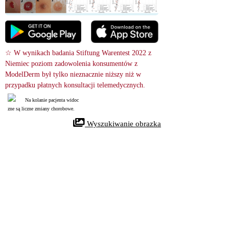
☆ W wynikach badania Stiftung Warentest 2022 z 
Niemiec poziom zadowolenia konsumentów z 
ModelDerm był tylko nieznacznie niższy niż w 
przypadku płatnych konsultacji telemedycznych.
Na kolanie pacjenta widoc
zne są liczne zmiany chorobowe.
 Wyszukiwanie obrazka
relevance score : -100.0%
References
Xanthoma
32965912
NIH
Xanthomas to złogi tłuszczu w organizmie. Chociaż są zwykle łagodne, 
często stanowią ważny, widoczny objaw chorób ogólnoustrojowych. Nie u 
każdego z wysokim poziomem cholesterolu lub lipidów pojawiają się 
ksantomy, ale ich wykrycie może być kluczowym wskaźnikiem tych 
schorzeń metabolicznych.
Xanthomas are localized lipid deposits within an organ system. Although 
innately benign, they are often an important visible sign of systemic 
diseases. Not all patients with hyperlipidemia or hypercholesterolemia 