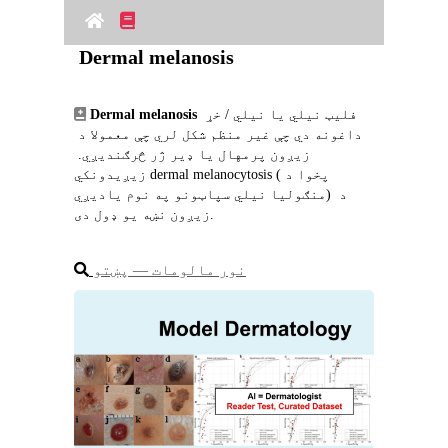
Dermal melanosis
 فلیټ نیلي یا نیلي / خړ 
Dermal melanosis
داغونه دي چې غیر منظم شکل لري چې معمولا د 
زیږون پرمهال یا ډیر ژر څرګندیږي. 
زیږیدونکي dermal melanocytosis (پخوا د 
منګولیا نیلي سپاټونو په نوم یادیږي) د 
زیږون نښه یو ډول دی.
نور مالومات ― پښتو