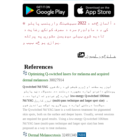
☆ د آلمان څخه د 2022 سټیفټنګ وارینسټ پایلو 
کې ، د ماډلډرم سره د مصرف کونکي رضایت د 
تادیه شوي ټیلی میډیسن مشورې په پرتله 
یوازې یو څه ټیټ و.
 د انځور لټون
References
Optimizing Q-switched lasers for melasma and acquired
dermal melanoses
30027914
Q-switched Nd:YAG لیزر په سطحه او ژورو طبقو کې د رنګ شوي 
پوستکي داغونو لپاره مشهوره درملنه ده. معمولا، د ښه پایلو 
لپاره څو غونډو ته اړتیا ده. د low-energy Q-switched 1064nm 
Nd:YAG لیزر کارول (multi-pass technique and larger spot size) د 
میلاسما درملنې لپاره د یوې لارې په توګه وړاندیز شوی.
The Q-switched Nd:YAG laser is a well-known treatment for pigmented 
skin spots, both on the surface and deeper layers. Usually, several sessions 
are required for good results. Using a low-energy Q-switched 1064nm 
Nd:YAG laser (multi-pass technique and larger spot size) has been 
proposed as a way to treat melasma.
Dermal Melanocytosis
32491340
NIH