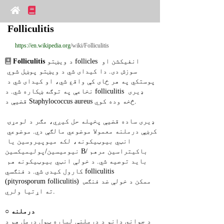
Folliculitis
https://en.wikipedia.org
/wiki/Folliculitis
 د ویښتو follicles انفیکشن او 
Folliculitis
سوزش دی. دا کیدای شي د ویښتو پوښل شوي 
پوستکي په هر ځای کې واقع شي، او کیدای شي د 
نخاعې په توګه ښکاره شي. د folliculitis ډیری 
قضیې د Staphylococcus aureus څخه وده کوي.
ډیری ساده قضیې پخپله حل کیږي، مګر د لومړۍ 
کرښې درملنه معمولا موضوعي مالګې دي. موضوعي 
انټي بیوټیکونه، لکه میوپیروسین یا 
نیومیسین/پولیمیکسین B/باکیتراسین مرهم 
باید توصیه شي. د خولې انټي بیوټیکونه هم 
کارول کیدی شي. د فنګسي folliculitis 
(pityrosporum folliculitis) ممکن د خولې ضد فنګس 
ته اړتیا ولري.
درملنه
○ 
د جواني دانو د درملنې لپاره ټول درمل هم د 