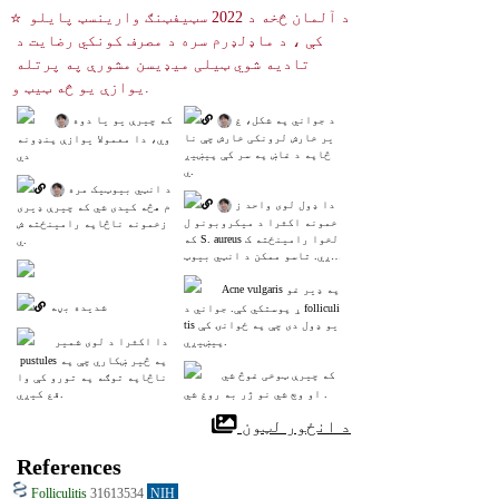
☆ د آلمان څخه د 2022 سټیفټنګ وارینسټ پایلو 
کې ، د ماډلډرم سره د مصرف کونکي رضایت د 
تادیه شوي ټیلی میډیسن مشورې په پرتله 
یوازې یو څه ټیټ و.
 د جواني په شکل، غ
 که چیرې یو یا دوه 
یر خارش لرونکی خارش چې نا
وي، دا معمولا یوازې پنډونه 
څاپه د غاښ په سر کې پیښیږ
دي
ي.
 د انټي بیوټیک مره
 دا ډول لوی واحد ز
م هڅه کیدی شي که چیرې ډیری 
خمونه اکثرا د میکروبونو ل
زخمونه ناڅاپه رامینځته ش
که S. aureus لخوا رامینځته ک
ي.
یږي. تاسو ممکن د انټي بیوټ
یک اخیستلو په اړه فکر وکړ
Acne vulgaris په ډیر غو
ئ.
شدیده بڼه
ړ پوستکي کې. جواني د folliculi
tis یو ډول دی چې په ځوانۍ کې 
پیښیږي.
دا اکثرا د لوی شمیر
 pustules په څیر ښکاري چې په
که چیرې ټوخی غوڅ شي
 ناڅاپه توګه په تورو کې وا
 او وچ شي نو ژر به روغ شي.
قع کیږي.
 د انځور لټون
References
Folliculitis
31613534
NIH