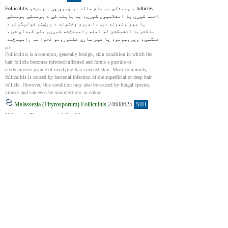
Folliculitis د پوستکي یو عام حالت دی چیرې چې د ویښتو follicles 
اخته کیږي یا انفلاسیون کیږي، په پایله کې د پوستکي پوستکي 
یا سور ډنډونه دي. دا ډیری وختونه د ویښتو فولیکونو د 
باکتریا انفیکشن له امله رامینځته کیږي، مګر کیدای شي د 
فنګسي، ویروسونو، یا غیر ساري فکتورونو لخوا هم رامینځته 
شي.
Folliculitis is a common, generally benign, skin condition in which the 
hair follicle becomes infected/inflamed and forms a pustule or 
erythematous papule of overlying hair-covered skin. Most commonly, 
folliculitis is caused by bacterial infection of the superficial or deep hair 
follicle. However, this condition may also be caused by fungal species, 
viruses and can even be noninfectious in nature.
Malassezia (Pityrosporum) Folliculitis
24688625
NIH
Malassezia (Pityrosporum) folliculitis د پوستکي یو حالت دی چې د 
دانې په څیر ښکاري مګر په حقیقت کې د فنګس له امله رامنځته 
کیږي. دا ډیری وختونه د عام جواني لپاره غلطیږي. که څه هم 
دا د جواني دانو سره ورته وي، د دانو معمول درملنه ممکن دا 
په بشپړه توګه پاکه نه کړي، او دا د کلونو لپاره دوام کولی 
شي. دا حالت هغه وخت پیښیږي کله چې زموږ په پوټکي کې ځینې 
خمیر ډیر وده وکړي. فکتورونه لکه د معافیت سیسټم ضعیف یا د 
انټي بیوټیک کارول کولی شي دا خراب کړي. دا معمولا په سینه، 
شا، لاسونو او مخ کې د سور ډنډونو یا نخاعې په توګه ښکاره 
کیږي. د خولې ضد فنګسي درمل غوره کار کوي او کولی شي ژر تر 
ژره نښې ښه کړي. ځینې ​​​​وختونه، د فنګسي انفیکشن او جواني 
دواړه یوځای درملنه اړینه ده.
Malassezia (Pityrosporum) folliculitis is a fungal acneiform condition 
commonly misdiagnosed as acne vulgaris. Although often associated with 
common acne, this condition may persist for years without complete 