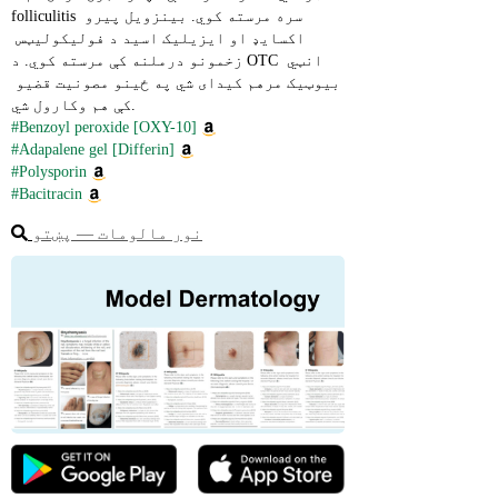
folliculitis سره مرسته کوي. بینزویل پیرو 
اکسایډ او ایزیلیک اسید د فولیکولیټس 
زخمونو درملنه کې مرسته کوي. د OTC انټي 
بیوټیک مرهم کیدای شي په ځینو مصونیت قضیو 
کې هم وکارول شي.
#Benzoyl peroxide [OXY-10]
#Adapalene gel [Differin]
#Polysporin
#Bacitracin
نور مالومات ― پښتو