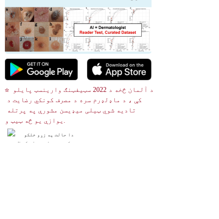
☆ د آلمان څخه د 2022 سټیفټنګ وارینسټ پایلو 
کې ، د ماډلډرم سره د مصرف کونکي رضایت د 
تادیه شوي ټیلی میډیسن مشورې په پرتله 
یوازې یو څه ټیټ و.
دا حالت په زړو خلکو
 کې ډیر عام دی او که لاس په
 کلکه ونیول شي په اسانۍ سر
ه زخم کیږي. سټرایډ مرهم با
ید ونه کارول شي.
 د انځور لټون
References
Actinic Purpura
28846319
NIH
Actinic purpura هغه وخت پیښیږي کله چې وینه د پوستکي ژورو 