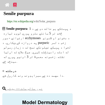
Senile purpura
https://en.wikipedia.org
/wiki/Solar_purpura
 د پوستکي یو حالت دی چې د 1 
Senile purpura
څخه تر 5 سانتي مترو پورې لوی، تیاره 
ارغواني - سور ecchymoses د مخونو او لاسونو 
په دروازه کې ښکاري. د purpuric زخم د لمر 
لخوا د پوټکي نښلونکي نسج ته د زیان رسولو 
له امله رامینځته کیږي. هیڅ علاج ته اړتیا 
نشته. زخمونه معمولا تر 3 اونیو پورې له 
مینځه ځي.
درملنه
○ 
دا مهمه ده چې سټرایډونه ونه کارول شي.
نور مالومات ― پښتو