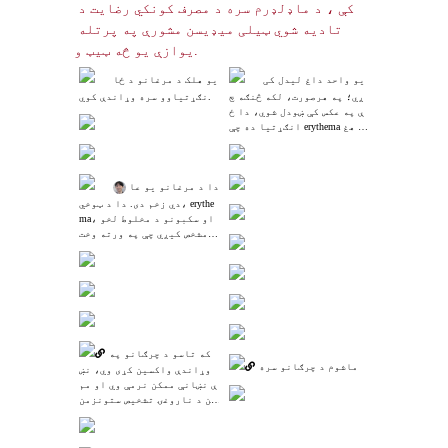
کې ، د ماډلډرم سره د مصرف کونکي رضایت د 
تادیه شوي ټیلی میډیسن مشورې په پرتله 
یوازې یو څه ټیټ و.
یو واحد داغ لیدل کی
یو هلک د مرغانو د ځا
ږي؛ په هرصورت، لکه څنګه چ
نګړتیاوو سره وړاندې کوي.
ې په عکس کې ښودل شوي، دا ځ
انګړتیا ده چې erythema د هغ
ې شاوخوا هم شتون لري.
 دا د مرغانو یو عا
دي زخم دی. دا د ټوخي، erythe
ma، او سکبونو د مخلوط لخو
ا مشخص کیږي چې په ورته وخت 
کې پیښیږي. دا واقع کیدی شي 
حتی که تاسو واکسین شوي یا
ست. که تاسو واکسین شوي یاس
ت، نښې نښانې ممکن نرمې وي. 
د انټي ویروس درملنې سره چ
ټک پرمختګ کیدی شي.
که تاسو د چرګانو په
ماشوم د چرګانو سره
 وړاندې واکسین کړی وي، نښ
ې نښانې ممکن نرمې وي او مم
کن د ناروغۍ تشخیص ستونزمن 
وي.