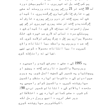
یو کس څخه بل ته خپریږی. د انکیوبیشن دوره 
له 10 څخه تر 21 ورځو پورې ده، وروسته له هغې 
چې د خارش ځانګړتیاوې څرګندیږي. دا کیدای 
شي له یوې څخه تر دوو ورځو پورې د خارش له 
څرګندیدو څخه تر هغه پورې خپریږي تر څو چې 
ټول زخمونه له مینځه لاړ شي. دا کیدای شي د 
پوستکي سره د تماس له لارې هم خپره شي. خلک 
معمولا یوازې یو ځل د چرګ پوکس ترلاسه کوي. که 
څه هم د ویروس په واسطه بیا انتانات واقع 
کیږي، دا بیا انتانات معمولا د کومې نښې 
نښانې نه رامنځته کوي.
په 1995 کې د هغې د معرفي کیدو راهیسې، د 
ویروسیلا واکسین د ناروغۍ څخه د پیښو او 
پیچلتیاو په شمیر کې کمښت المل شوی. په ډیری 
هیوادونو کې د ماشومانو لپاره منظم واکسین 
سپارښتنه کیږي. د واکسین کولو راهیسې په 
متحده ایالاتو کې د انتاناتو شمیر نږدې 90٪ 
کم شوی. د هغو کسانو لپاره چې د اختلاطاتو 
ډیر خطر لري، د انټي ویرل درمل لکه 
اکیکلوویر سپارښتنه کیږي.