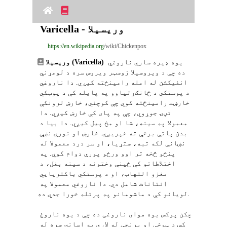
Varicella - وریسیلا
https://en.wikipedia.org
/wiki/Chickenpox
 یوه ډیره ساري ناروغي 
وریسیلا (Varicella)
ده چې د ویروسیلا زوسټر ویروس سره د لومړني 
انفیکشن له امله رامینځته کیږي. دا ناروغي 
د پوستکي د ځانګړتیاوو په پایله کې د پوټکي 
خارښت رامینځته کوي چې کوچني، خارښ لرونکې 
تڼۍ جوړوي، چې په پای کې خارښ کیږي. دا 
معمولا په سینه، شا او مخ پیل کیږي. دا بیا د 
بدن پاتې برخې ته خپریږي. خارښ او نورې نښې 
نښانې لکه تبه، ستړیا، او سر درد معمولا له 
پنځو څخه تر اوو ورځو پورې دوام کوي. په 
اختلاطاتو کې ځینې وختونه د سینه بغل، د 
مغزو التهاب، او د پوستکي باکتریایي 
انتانات شامل دي. دا ناروغي معمولا په 
لویانو کې د ماشومانو په پرتله خورا جدي ده.
چکن پوکس یوه هوای ناروغی ده چې د یوه ناروغ 
کس د ټوخی او پرنجی له لارې په اسانۍ سره له 