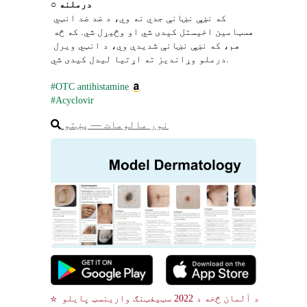
درملنه
○ 
که نښې نښانې جدي نه وي، د ضد ضد انټي 
هسټامین اخیستل کیدی شي او وڅیړل شي. که څه 
هم، که نښې نښانې شدیدې وي، د انټي ویرل 
درملو وړاندیز ته اړتیا لیدل کیدی شي.
#OTC antihistamine
#Acyclovir
نور مالومات ― پښتو
☆ د آلمان څخه د 2022 سټیفټنګ وارینسټ پایلو 