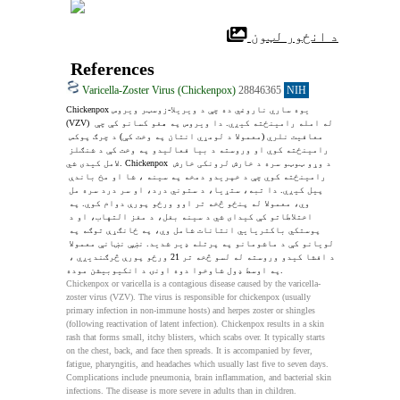
 د انځور لټون
References
Varicella-Zoster Virus (Chickenpox)
28846365
NIH
Chickenpox یوه ساري ناروغي ده چې د ویریلا-زوسټر ویروس 
(VZV) له امله رامینځته کیږي. دا ویروس په هغو کسانو کې چې 
معافیت نلري (معمولا د لومړي انتان په وخت کې) د چرګ پوکس 
رامینځته کوي او وروسته د بیا فعالیدو په وخت کې د شنګلز 
لامل کیدی شي. Chickenpox د وړو ټوټو سره د خارش لرونکی خارش 
رامینځته کوي چې د خپریدو دمخه په سینه ، شا او مخ باندې 
پیل کیږي. دا تبه، ستړیا، د ستوني درد، او سر درد سره مل 
وي، معمولا له پنځو څخه تر اوو ورځو پورې دوام کوي. په 
اختلاطاتو کې کیدای شي د سینه بغل، د مغز التهاب، او د 
پوستکي باکتریایي انتانات شامل وي، په ځانګړې توګه په 
لویانو کې د ماشومانو په پرتله ډیر شدید. نښې نښانې معمولا 
د افشا کیدو وروسته له لسو څخه تر 21 ورځو پورې څرګندیږي ، 
په اوسط ډول شاوخوا دوه اونۍ د انکیوبیشن موده.
Chickenpox or varicella is a contagious disease caused by the varicella-
zoster virus (VZV). The virus is responsible for chickenpox (usually 
primary infection in non-immune hosts) and herpes zoster or shingles 
(following reactivation of latent infection). Chickenpox results in a skin 
rash that forms small, itchy blisters, which scabs over. It typically starts 
on the chest, back, and face then spreads. It is accompanied by fever, 
fatigue, pharyngitis, and headaches which usually last five to seven days. 
Complications include pneumonia, brain inflammation, and bacterial skin 
infections. The disease is more severe in adults than in children. 