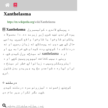
Xanthelasma
https://en.wikipedia.org
/wiki/Xanthelasma
 د پوټکي لاندې د کولیسټرول 
Xanthelasma
یوه ګړندۍ نښه شوې ژیړ زیرمه ده. دا معمولا د 
پلکونو شاوخوا یا شاوخوا واقع کیږي. پداسې 
حال کې چې دوی نه پوستکي ته زیان رسوي او نه 
دردناک، دا کوچني وده کیدای شي خرابه وي او 
له مینځه وړل کیدی شي. د xanthelasma او د 
وینې د ټیټ کثافت لیپوپروټین کچې او د 
ایتروسکلروسیس د زیاتوالي خطر تر مینځ د 
تړاو لپاره د شواهدو مخ په ډیریدو بدن شتون 
لري.
درملنه
○ 
کوچني زخمونه د لیزرونو سره درملنه کیدی 
شي، مګر تکرار ډیر عام دی.
نور مالومات ― پښتو