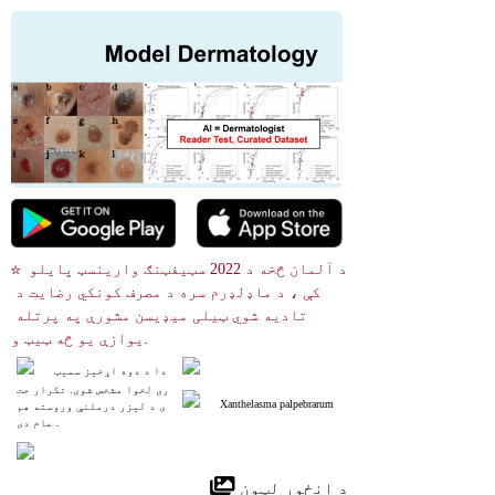
☆ د آلمان څخه د 2022 سټیفټنګ وارینسټ پایلو 
کې ، د ماډلډرم سره د مصرف کونکي رضایت د 
تادیه شوي ټیلی میډیسن مشورې په پرتله 
یوازې یو څه ټیټ و.
دا د دوه اړخیز سمیټ
ری لخوا مشخص شوی. تکرار حت
Xanthelasma palpebrarum
ی د لیزر درملنې وروسته هم
 عام دی.
 د انځور لټون