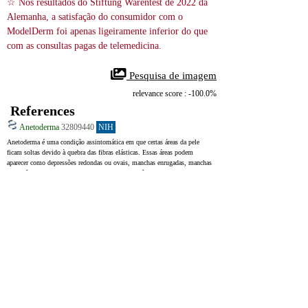
☆ Nos resultados do Stiftung Warentest de 2022 da 
Alemanha, a satisfação do consumidor com o 
ModelDerm foi apenas ligeiramente inferior do que 
com as consultas pagas de telemedicina.
 Pesquisa de imagem
relevance score : -100.0%
References
Anetoderma
32809440
NIH
Anetoderma é uma condição assintomática em que certas áreas da pele 
ficam soltas devido à quebra das fibras elásticas. Essas áreas podem 
aparecer como depressões redondas ou ovais, manchas enrugadas, manchas 
ou saliências semelhantes a sacos, com borda cutânea normal. Elas podem 
ter cores diferentes, como cor da pele, branco, cinza, marrom ou azul, e 
variam em tamanho, desde manchas muito pequenas até manchas maiores. 
O anetoderma geralmente surge no tronco e nas proximidades dos 
membros principais do corpo. Uma vez que aparece, tende a permanecer 
por cerca de 15 anos. Não há casos conhecidos de melhora espontânea.
Anetoderma is a benign disorder of elastolysis, causing well-
circumscribed, focal areas of flaccid skin. The localized areas of slack skin 
can present clinically as round to oval atrophic depressions, wrinkled 
macules, patches, or herniated sac-like protrusions with a surrounding 
border of normal skin. The lesions can be a variety of colors from skin-
colored, white, grey, brown, or blue, and the size can range from 
millimeters to centimeters. Anetoderma most commonly presents on the 
trunk and proximal extremities. Once present, the disease tends to be 