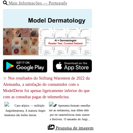
Mais Informações ― Português
☆ Nos resultados do Stiftung Warentest de 2022 da 
Alemanha, a satisfação do consumidor com o 
ModelDerm foi apenas ligeiramente inferior do que 
com as consultas pagas de telemedicina.
Caso atípico ― múltiplo
Apresenta formato semelha
nte ao melanoma, mas difere dele
 Angiokeratoma; A maioria Angio
 por ter características mais suaves
keratoma são lesões únicas.
 e flexíveis. O tamanho do Angiok
eratoma costuma ser menor do que 
 Pesquisa de imagem
o mostrado nesta imagem. Geralm
ente, o Angiokeratoma se apresent