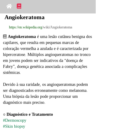
Angiokeratoma
https://en.wikipedia.org
/wiki/Angiokeratoma
Angiokeratoma
 é uma lesão cutânea benigna dos 
capilares, que resulta em pequenas marcas de 
coloração vermelha a azulada e é caracterizada por 
hiperceratose. Múltiplos angioqueratomas no tronco 
em jovens podem ser indicativos da “doença de 
Fabry”, doença genética associada a complicações 
sistêmicas.
Devido à sua raridade, os angioqueratomas podem 
ser diagnosticados erroneamente como melanoma. 
Uma biópsia da lesão pode proporcionar um 
diagnóstico mais preciso.
○ 
Diagnóstico e Tratamento
#Dermoscopy
#Skin biopsy