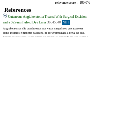
relevance score : -100.0%
a como uma lesão única.
References
Cutaneous Angiokeratoma Treated With Surgical Excision
and a 595-nm Pulsed Dye Laser
36545640
NIH
Angiokeratomas são crescimentos nos vasos sanguíneos que aparecem 
como inchaços e manchas salientes, de cor avermelhada a preta, na pele. 
Podem ocorrer como lesões únicas ou múltiplas, variando em cor, forma e 
localização. Este estudo descreve dois casos de angiokeratoma tratados 
com remoção cirúrgica e com laser de 595‑nm pulsed dye (PDL), 
resultando em alívio dos sintomas e melhora da aparência.
Angiokeratomas are vascular neoplasms with hyperkeratotic red to black 
papules and plaques, which may present as solitary or multiple lesions 
with variations in color, shape, and location. Successful treatment not 
only involves improvement of these symptoms but also cosmetic 
improvement. This report reviews 2 cases of cutaneous angiokeratoma 
treated with surgical excision and a 595-nm pulsed dye laser (PDL) in 
which the patients showed improvement of symptoms and cosmetic 
appearance. There are various types of angiokeratomas, and their extent, 
size, condition, and symptoms are different. Therefore, lesion-specific 
combined treatments may yield better results.
Angiokeratoma circumscriptum - Case reports
33342183
Angiokeratoma circumscriptum é a forma mais rara de angioqueratoma, 
condição encontrada principalmente em mulheres. Apresenta‑se como 
aglomerados de protuberâncias ou nódulos de coloração vermelho‑escura a 
preto‑azulada nos membros inferiores, geralmente em padrão segmentar e 
unilateral.
Angiokeratoma circumscriptum is the rarest form of angiokeratoma, a 