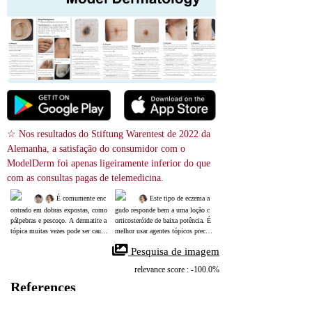
☆ Nos resultados do Stiftung Warentest de 2022 da 
Alemanha, a satisfação do consumidor com o 
ModelDerm foi apenas ligeiramente inferior do que 
com as consultas pagas de telemedicina.
 É comumente enc
 Este tipo de eczema a
ontrado em dobras expostas, como 
gudo responde bem a uma loção c
pálpebras e pescoço. A dermatite a
orticosteróide de baixa potência. É 
tópica muitas vezes pode ser causa
melhor usar agentes tópicos precoc
da por hipersensibilidade ao pólen
emente, pois a lesão fica mais espe
 Pesquisa de imagem
 ou aos ácaros.
ssa e liquenificada com a coceira.
relevance score : -100.0%
References
Atopic Dermatitis
28846349
NIH