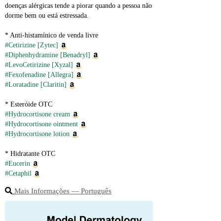
doenças alérgicas tende a piorar quando a pessoa não 
dorme bem ou está estressada.
* Anti‑histamínico de venda livre
#Cetirizine [Zytec]
#Diphenhydramine [Benadryl]
#LevoCetirizine [Xyzal]
#Fexofenadine [Allegra]
#Loratadine [Claritin]
* Esteróide OTC
#Hydrocortisone cream
#Hydrocortisone ointment
#Hydrocortisone lotion
* Hidratante OTC
#Eucerin
#Cetaphil
Mais Informações ― Português