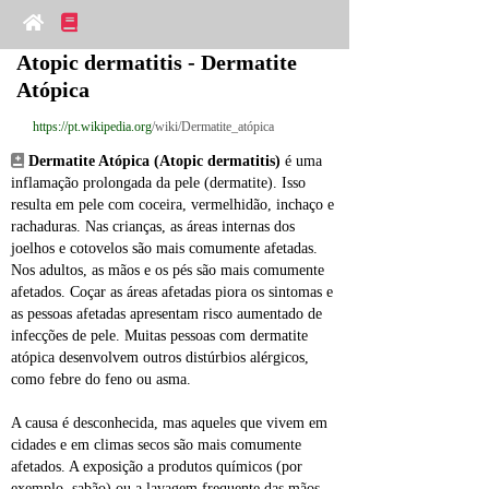
Atopic dermatitis - Dermatite 
Atópica
https://pt.wikipedia.org
/wiki/Dermatite_atópica
Dermatite Atópica (Atopic dermatitis)
 é uma 
inflamação prolongada da pele (dermatite). Isso 
resulta em pele com coceira, vermelhidão, inchaço e 
rachaduras. Nas crianças, as áreas internas dos 
joelhos e cotovelos são mais comumente afetadas. 
Nos adultos, as mãos e os pés são mais comumente 
afetados. Coçar as áreas afetadas piora os sintomas e 
as pessoas afetadas apresentam risco aumentado de 
infecções de pele. Muitas pessoas com dermatite 
atópica desenvolvem outros distúrbios alérgicos, 
como febre do feno ou asma.
A causa é desconhecida, mas aqueles que vivem em 
cidades e em climas secos são mais comumente 
afetados. A exposição a produtos químicos (por 
exemplo, sabão) ou a lavagem frequente das mãos 