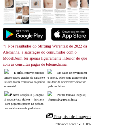
☆ Nos resultados do Stiftung Warentest de 2022 da 
Alemanha, a satisfação do consumidor com o 
ModelDerm foi apenas ligeiramente inferior do que 
com as consultas pagas de telemedicina.
É difícil remover complet
Em casos de envolviment
amente nevos grandes do nariz se e
o amplo, existe uma grande proba
les não forem removidos no períod
bilidade de desenvolver câncer de
o neonatal.
 pele no futuro.
Nevo Congênito (Congenit
Por ter formato irregular,
al nevus) (caso típico) ― inicia‑se
 é necessária uma biópsia.
 com pequenos pontos no período
 neonatal e aumenta gradualmente. 
Do ponto de vista cosmético, é pre
 Pesquisa de imagem
ferível removê‑lo enquanto ainda é 
pequeno.
relevance score : -100.0%