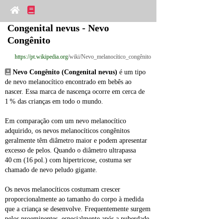
Congenital nevus - Nevo 
Congênito
https://pt.wikipedia.org
/wiki/Nevo_melanocítico_congênito
Nevo Congênito (Congenital nevus)
 é um tipo 
de nevo melanocítico encontrado em bebês ao 
nascer. Essa marca de nascença ocorre em cerca de 
1 % das crianças em todo o mundo.
Em comparação com um nevo melanocítico 
adquirido, os nevos melanocíticos congênitos 
geralmente têm diâmetro maior e podem apresentar 
excesso de pelos. Quando o diâmetro ultrapassa 
40 cm (16 pol.) com hipertricose, costuma ser 
chamado de nevo peludo gigante.
Os nevos melanocíticos costumam crescer 
proporcionalmente ao tamanho do corpo à medida 
que a criança se desenvolve. Frequentemente surgem 
pelos proeminentes, especialmente após a puberdade.