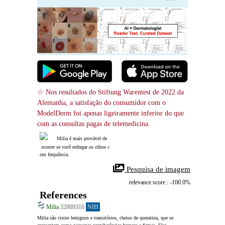
☆ Nos resultados do Stiftung Warentest de 2022 da 
Alemanha, a satisfação do consumidor com o 
ModelDerm foi apenas ligeiramente inferior do que 
com as consultas pagas de telemedicina.
Milia é mais provável de
 ocorrer se você esfregar os olhos c
om frequência.
 Pesquisa de imagem
relevance score : -100.0%
References
Milia
32809316
NIH
Milia são cistos benignos e transitórios, cheios de queratina, que se 