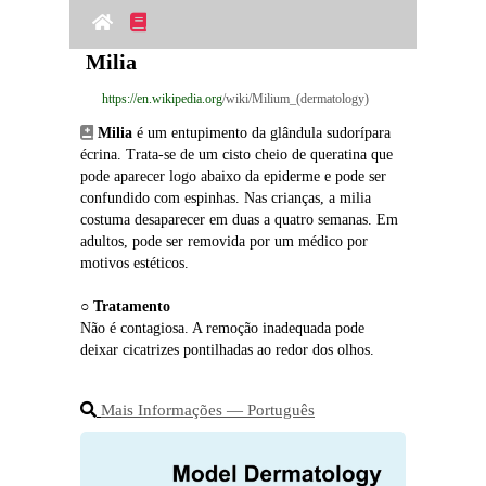
Milia
https://en.wikipedia.org
/wiki/Milium_(dermatology)
Milia
 é um entupimento da glândula sudorípara 
écrina. Trata‑se de um cisto cheio de queratina que 
pode aparecer logo abaixo da epiderme e pode ser 
confundido com espinhas. Nas crianças, a milia 
costuma desaparecer em duas a quatro semanas. Em 
adultos, pode ser removida por um médico por 
motivos estéticos.
○ 
Tratamento
Não é contagiosa. A remoção inadequada pode 
deixar cicatrizes pontilhadas ao redor dos olhos.
Mais Informações ― Português