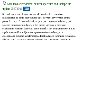
Localized scleroderma: clinical spectrum and therapeutic
update
25672301
NIH
Scleroderma é uma doença rara que afeta os tecidos conjuntivos, 
manifestando‑se como pele endurecida e, às vezes, envolvendo outras 
partes do corpo. Existem dois tipos principais: systemic sclerosis, que 
provoca endurecimento da pele e dos órgãos internos, e localized 
scleroderma, também conhecida como morféia, que normalmente se limita 
à pele e aos tecidos subjacentes, apresentando curso benigno e 
autolimitado. Embora a esclerodermia localizada seja incomum e sua causa 
não seja clara, pesquisas recentes sugerem que ela também pode afetar 
órgãos internos e causar diversos problemas de saúde. O tratamento 
precoce é crucial para prevenir complicações, dada a gravidade potencial do 
localized scleroderma.
Scleroderma is a rare connective tissue disease that is manifested by 
cutaneous sclerosis and variable systemic involvement. Two categories of 
scleroderma are known: systemic sclerosis, characterized by cutaneous 
sclerosis and visceral involvement, and localized scleroderma or morphea 
which classically presents benign and self-limited evolution and is 
confined to the skin and/or underlying tissues. Localized scleroderma is a 
rare disease of unknown etiology. Recent studies show that the localized 
form may affect internal organs and have variable morbidity. Treatment 
should be started very early, before complications occur due to the high 
morbidity of localized scleroderma.
Upcoming treatments for morphea
34272836
NIH
Morphea, também conhecida como esclerodermia localizada, é uma doença 
autoimune rara que afeta o tecido conjuntivo. Pode se manifestar de 
diferentes maneiras e não é muito comum, com cerca de 0,4 a 2,7 casos 
por 100.000 pessoas por ano. Morphea é frequentemente observada em 