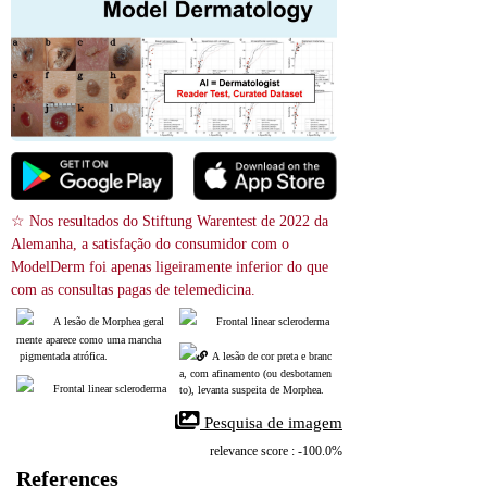
☆ Nos resultados do Stiftung Warentest de 2022 da 
Alemanha, a satisfação do consumidor com o 
ModelDerm foi apenas ligeiramente inferior do que 
com as consultas pagas de telemedicina.
A lesão de Morphea geral
Frontal linear scleroderma
mente aparece como uma mancha
 pigmentada atrófica.
A lesão de cor preta e branc
a, com afinamento (ou desbotamen
Frontal linear scleroderma
to), levanta suspeita de Morphea.
 Pesquisa de imagem
relevance score : -100.0%
References