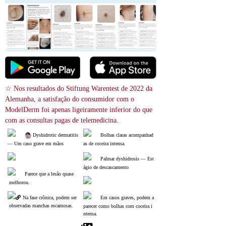
☆ Nos resultados do Stiftung Warentest de 2022 da 
Alemanha, a satisfação do consumidor com o 
ModelDerm foi apenas ligeiramente inferior do que 
com as consultas pagas de telemedicina.
 Dyshidrotic dermatitis 
Bolhas claras acompanhad
― Um caso grave em mãos
as de coceira intensa.
Palmar dyshidrosis ― Est
ágio de descascamento
Parece que a lesão quase
 melhorou.
Na fase crônica, podem ser
Em casos graves, podem a
 observadas manchas escamosas.
parecer como bolhas com coceira i
ntensa.