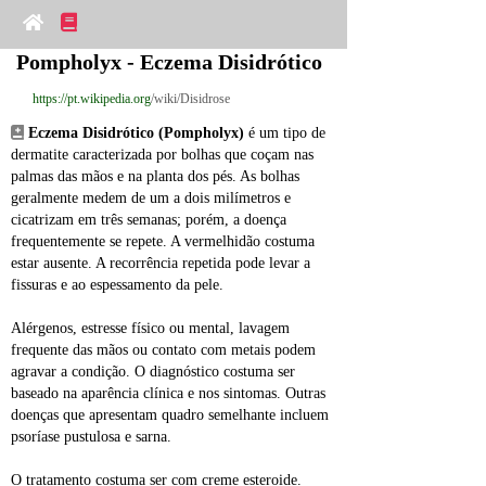
Pompholyx - Eczema Disidrótico
https://pt.wikipedia.org
/wiki/Disidrose
Eczema Disidrótico (Pompholyx)
 é um tipo de 
dermatite caracterizada por bolhas que coçam nas 
palmas das mãos e na planta dos pés. As bolhas 
geralmente medem de um a dois milímetros e 
cicatrizam em três semanas; porém, a doença 
frequentemente se repete. A vermelhidão costuma 
estar ausente. A recorrência repetida pode levar a 
fissuras e ao espessamento da pele.
Alérgenos, estresse físico ou mental, lavagem 
frequente das mãos ou contato com metais podem 
agravar a condição. O diagnóstico costuma ser 
baseado na aparência clínica e nos sintomas. Outras 
doenças que apresentam quadro semelhante incluem 
psoríase pustulosa e sarna.
O tratamento costuma ser com creme esteroide. 