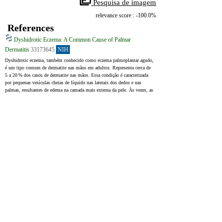
 Pesquisa de imagem
relevance score : -100.0%
References
Dyshidrotic Eczema: A Common Cause of Palmar
Dermatitis
33173645
NIH
Dyshidrotic eczema, também conhecido como eczema palmoplantar agudo, 
é um tipo comum de dermatite nas mãos em adultos. Representa cerca de 
5 a 20 % dos casos de dermatite nas mãos. Essa condição é caracterizada 
por pequenas vesículas cheias de líquido nas laterais dos dedos e nas 
palmas, resultantes de edema na camada mais externa da pele. Às vezes, as 
vesículas podem se fundir, formando lesões maiores que lembram “pudim 
de tapioca”. Nos casos mais graves, a erupção pode envolver toda a palma 
da mão. O diagnóstico costuma basear‑se na observação clínica de uma 
erupção cutânea recorrente, com vesículas que surgem repentinamente nos 
dedos e se estendem para as palmas.
Dyshidrotic eczema (DE) or acute palmoplantar eczema is a common cause 
of hand dermatitis in adults. It accounts for 5-20% of the causes of DE. It 
is a vesiculobullous disorder of the hands and soles. It is an 
intraepidermal spongiosis of the thick epidermis in which accumulation of 
edema causes the formation of small, tense, clear, fluid-filled vesicles on 
the lateral aspects of the fingers that can become large and form bullae. 
The vesicles can have a deep-seated appearance, which is referred to as 
“tapioca pudding.” In severe cases, lesions can extend to the palmar area 
and affect the entire palmar aspect of the hand. The diagnosis is mostly 
clinical and suggested by a recurrent rash of acute onset with vesicles and 
bullae located in the fingers extending to the palmar surfaces of the hands.
Vesico-bullous rash caused by pompholyx eczema