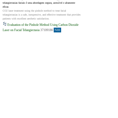
telangiectasias faciais é uma abordagem segura, acessível e altamente 
eficaz.
CO2 laser treatment using the pinhole method to treat facial 
telangiectasias is a safe, inexpensive, and effective treatment that provides 
patients with excellent aesthetic satisfaction.
Evaluation of the Pinhole Method Using Carbon Dioxide
Laser on Facial Telangiectasia
37109186
NIH
O uso do método pinhole associado ao laser de CO₂ para tratar 
telangiectasias faciais é uma abordagem segura, acessível e altamente 
eficaz.
CO2 laser treatment using the pinhole method to treat facial 
telangiectasias is a safe, inexpensive, and effective treatment that provides 
patients with excellent aesthetic satisfaction.
A retrospective 10 years‐ experience overview of dye laser
treatments for vascular pathologies
37632184
NIH
Flash-lamp pulsed dye laser (FPDL) é agora amplamente reconhecido 
como o laser mais preciso disponível para o tratamento de problemas 
vasculares de nível superficial. Neste estudo, coletamos dados que 
abrangem uma década de experiência no uso do laser de corante em 
pacientes com diversas condições vasculares (telangiectasia, rhinophyma, 
port‑wine stains, cherry e spider angiomas, e tumores vasculares como 
cherry angiomas, infantile hemangiomas, port‑wine stains, rhinophyma, 
spider angiomas e telangiectasia).
The Flash‐lamp pulsed dye laser (FPDL) is nowadays considered the most 
precise laser currently on the market for treating superficial vascular 
lesions. In this study, we gathered data from 10 years of experience 
regarding dye laser treatment of patients presenting vascular malformations 