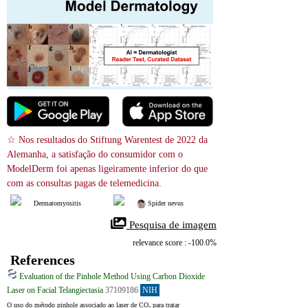
☆ Nos resultados do Stiftung Warentest de 2022 da 
Alemanha, a satisfação do consumidor com o 
ModelDerm foi apenas ligeiramente inferior do que 
com as consultas pagas de telemedicina.
Dermatomyositis
 Spider nevus
 Pesquisa de imagem
relevance score : -100.0%
References
Evaluation of the Pinhole Method Using Carbon Dioxide
Laser on Facial Telangiectasia
37109186
NIH
O uso do método pinhole associado ao laser de CO₂ para tratar 