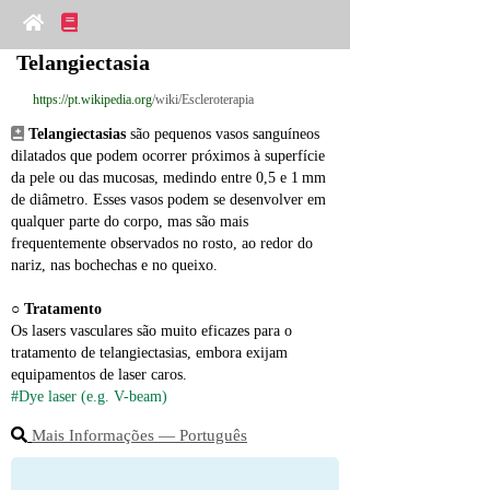
Telangiectasia
https://pt.wikipedia.org
/wiki/Escleroterapia
Telangiectasias
 são pequenos vasos sanguíneos 
dilatados que podem ocorrer próximos à superfície 
da pele ou das mucosas, medindo entre 0,5 e 1 mm 
de diâmetro. Esses vasos podem se desenvolver em 
qualquer parte do corpo, mas são mais 
frequentemente observados no rosto, ao redor do 
nariz, nas bochechas e no queixo.
○ 
Tratamento
Os lasers vasculares são muito eficazes para o 
tratamento de telangiectasias, embora exijam 
equipamentos de laser caros.
#Dye laser (e.g. V-beam)
Mais Informações ― Português