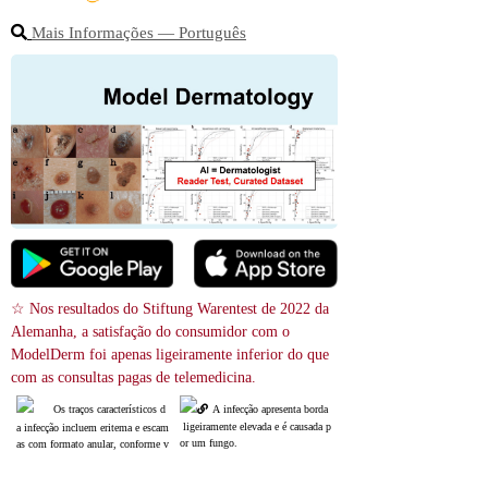
Mais Informações ― Português
☆ Nos resultados do Stiftung Warentest de 2022 da 
Alemanha, a satisfação do consumidor com o 
ModelDerm foi apenas ligeiramente inferior do que 
com as consultas pagas de telemedicina.
Os traços característicos d
A infecção apresenta borda
 ligeiramente elevada e é causada p
a infecção incluem eritema e escam
or um fungo.
as com formato anular, conforme v
isto na área indicada pela seta.
Às vezes, é diagnosticado e