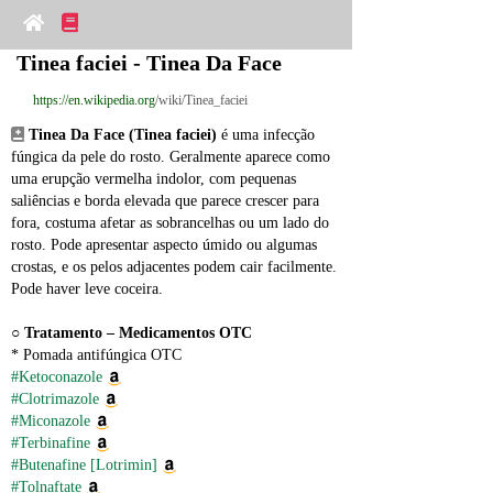
Tinea faciei - Tinea Da Face
https://en.wikipedia.org
/wiki/Tinea_faciei
Tinea Da Face (Tinea faciei)
 é uma infecção 
fúngica da pele do rosto. Geralmente aparece como 
uma erupção vermelha indolor, com pequenas 
saliências e borda elevada que parece crescer para 
fora, costuma afetar as sobrancelhas ou um lado do 
rosto. Pode apresentar aspecto úmido ou algumas 
crostas, e os pelos adjacentes podem cair facilmente. 
Pode haver leve coceira.
○ 
Tratamento – Medicamentos OTC
* Pomada antifúngica OTC
#Ketoconazole
#Clotrimazole
#Miconazole
#Terbinafine
#Butenafine [Lotrimin]
#Tolnaftate