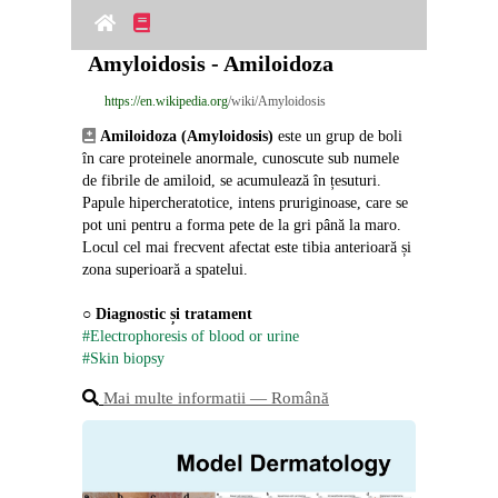
Amyloidosis - Amiloidoza
https://en.wikipedia.org
/wiki/Amyloidosis
Amiloidoza (Amyloidosis)
 este un grup de boli 
în care proteinele anormale, cunoscute sub numele 
de fibrile de amiloid, se acumulează în țesuturi. 
Papule hipercheratotice, intens pruriginoase, care se 
pot uni pentru a forma pete de la gri până la maro. 
Locul cel mai frecvent afectat este tibia anterioară și 
zona superioară a spatelui.
○ 
Diagnostic și tratament
#Electrophoresis of blood or urine
#Skin biopsy
Mai multe informatii ― Română