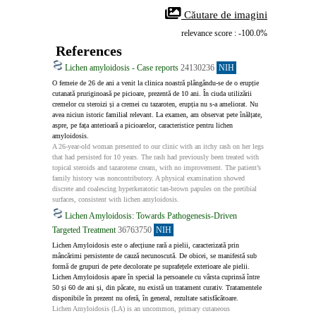
 Căutare de imagini
relevance score : -100.0%
References
Lichen amyloidosis - Case reports
24130236
NIH
O femeie de 26 de ani a venit la clinica noastră plângându‑se de o erupție 
cutanată pruriginoasă pe picioare, prezentă de 10 ani. În ciuda utilizării 
cremelor cu steroizi și a cremei cu tazaroten, erupția nu s‑a ameliorat. Nu 
avea niciun istoric familial relevant. La examen, am observat pete înălțate, 
aspre, pe fața anterioară a picioarelor, caracteristice pentru lichen 
amyloidosis.
A 26-year-old woman presented to our clinic with an itchy rash on her legs 
that had persisted for 10 years. The rash had previously been treated with 
topical steroids and tazarotene cream, with no improvement. The patient’s 
family history was noncontributory. A physical examination showed 
discrete and coalescing hyperkeratotic tan-brown papules on the pretibial 
surfaces, consistent with lichen amyloidosis.
Lichen Amyloidosis: Towards Pathogenesis-Driven
Targeted Treatment
36763750
NIH
Lichen Amyloidosis este o afecțiune rară a pielii, caracterizată prin 
mâncărimi persistente de cauză necunoscută. De obicei, se manifestă sub 
formă de grupuri de pete decolorate pe suprafețele exterioare ale pielii. 
Lichen Amyloidosis apare în special la persoanele cu vârsta cuprinsă între 
50 și 60 de ani și, din păcate, nu există un tratament curativ. Tratamentele 
disponibile în prezent nu oferă, în general, rezultate satisfăcătoare.
Lichen Amyloidosis (LA) is an uncommon, primary cutaneous 