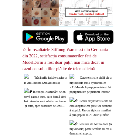
☆ În rezultatele Stiftung Warentest din Germania 
din 2022, satisfacția consumatorilor față de 
ModelDerm a fost doar puțin mai mică decât în ​​
cazul consultațiilor plătite de telemedicină.
Trăsăturile faciale clasice a
Caracteristicile pielii ale a
le Amiloidoza (Amyloidosis)
myloidosis cutis dyschromica ―
 (A) Macule hiperpigmentate și hi
În timpul examinării se ob
popigmentate pe piciorul inferior
servă papule dure, cu o formă simi
Lichen amyloidosis este ad
lară. Acestea sunt relativ uniforme
 și dure, spre deosebire de leziunil
esea diagnosticat greșit ca dermatit
e alergice, cum ar fi dermatita atop
ă atopică. Un caz tipic se manifest
ică.
ă prin papule mici, dure și mâncări
me.
Leziunea de Amiloidoză (A
myloidosis) poate semăna cu cea a 
dermatitei atopice.