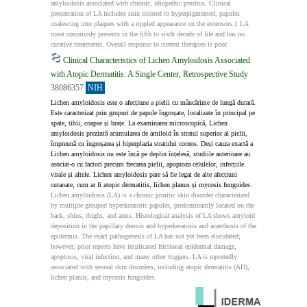
amyloidosis associated with chronic, idiopathic pruritus. Clinical 
presentation of LA includes skin colored to hyperpigmented, papules 
coalescing into plaques with a rippled appearance on the extensors.1 LA 
most commonly presents in the fifth to sixth decade of life and has no 
curative treatments. Overall response to current therapies is poor.
Clinical Characteristics of Lichen Amyloidosis Associated
with Atopic Dermatitis: A Single Center, Retrospective Study
38086357
NIH
Lichen amyloidosis este o afecțiune a pielii cu mâncărime de lungă durată. 
Este caracterizat prin grupuri de papule îngroșate, localizate în principal pe 
spate, tibii, coapse și brațe. La examinarea microscopică, Lichen 
amyloidosis prezintă acumularea de amiloid în stratul superior al pielii, 
împreună cu îngroșarea și hiperplazia stratului cornos. Deși cauza exactă a 
Lichen amyloidosis nu este încă pe deplin înțelesă, studiile anterioare au 
asociat-o cu factori precum frecarea pielii, apoptoza celulelor, infecțiile 
virale și altele. Lichen amyloidosis pare să fie legat de alte afecțiuni 
cutanate, cum ar fi atopic dermatitis, lichen planus și mycosis fungoides.
Lichen amyloidosis (LA) is a chronic pruritic skin disorder characterized 
by multiple grouped hyperkeratotic papules, predominantly located on the 
back, shins, thighs, and arms. Histological analysis of LA shows amyloid 
deposition in the papillary dermis and hyperkeratosis and acanthosis of the 
epidermis. The exact pathogenesis of LA has not yet been elucidated; 
however, prior reports have implicated frictional epidermal damage, 
apoptosis, viral infection, and many other triggers. LA is reportedly 
associated with several skin disorders, including atopic dermatitis (AD), 
lichen planus, and mycosis fungoides.