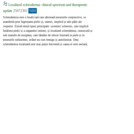
Localized scleroderma: clinical spectrum and therapeutic
update
25672301
NIH
Sclerodermia este o boală rară care afectează țesuturile conjunctive, se 
manifestă prin îngroșarea pielii și, uneori, implică și alte părți ale 
corpului. Există două tipuri principale: systemic sclerosis, care implică 
întărirea pielii și a organelor interne, și localized scleroderma, cunoscută și 
sub numele de morphea, care rămâne de obicei limitată la piele și la 
țesuturile subiacente, având un curs benign și autolimitat. Deși 
sclerodermia localizată este mai puțin frecventă și cauza ei este neclară, 
cercetările recente sugerează că poate afecta și organele interne și poate duce 
la diverse probleme de sănătate. Tratamentul precoce este crucial pentru 
prevenirea complicațiilor, având în vedere potențiala gravitate a localized 
scleroderma.
Scleroderma is a rare connective tissue disease that is manifested by 
cutaneous sclerosis and variable systemic involvement. Two categories of 
scleroderma are known: systemic sclerosis, characterized by cutaneous 
sclerosis and visceral involvement, and localized scleroderma or morphea 
which classically presents benign and self-limited evolution and is 
confined to the skin and/or underlying tissues. Localized scleroderma is a 
rare disease of unknown etiology. Recent studies show that the localized 
form may affect internal organs and have variable morbidity. Treatment 
should be started very early, before complications occur due to the high 
morbidity of localized scleroderma.
Upcoming treatments for morphea
34272836
NIH
Morphea, cunoscută și sub numele de sclerodermie localizată, este o boală 
autoimună rară care afectează țesutul conjunctiv. Poate apărea în forme 
diferite și nu este foarte comună, cu aproximativ 0,4–2,7 cazuri la 100.000 
de persoane în fiecare an. Morphea este adesea observată la copiii cu vârste 