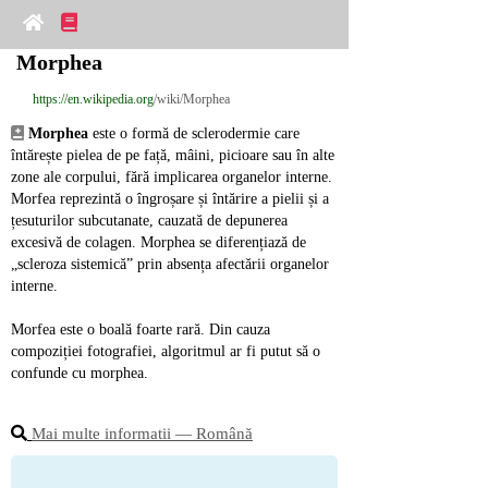
Morphea
https://en.wikipedia.org
/wiki/Morphea
Morphea
 este o formă de sclerodermie care 
întărește pielea de pe față, mâini, picioare sau în alte 
zone ale corpului, fără implicarea organelor interne. 
Morfea reprezintă o îngroșare și întărire a pielii și a 
țesuturilor subcutanate, cauzată de depunerea 
excesivă de colagen. Morphea se diferențiază de 
„scleroza sistemică” prin absența afectării organelor 
interne.
Morfea este o boală foarte rară. Din cauza 
compoziției fotografiei, algoritmul ar fi putut să o 
confunde cu morphea.
Mai multe informatii ― Română