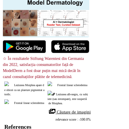
☆ În rezultatele Stiftung Warentest din Germania 
din 2022, satisfacția consumatorilor față de 
ModelDerm a fost doar puțin mai mică decât în ​​
cazul consultațiilor plătite de telemedicină.
Leziunea Morphea apare d
Frontal linear scleroderma
e obicei ca un plasture pigmentat a
trofic.
Leziunea alb‑negru, cu subț
iere (sau estompare), este suspectă
Frontal linear scleroderma
 de Morphea.
 Căutare de imagini
relevance score : -100.0%
References