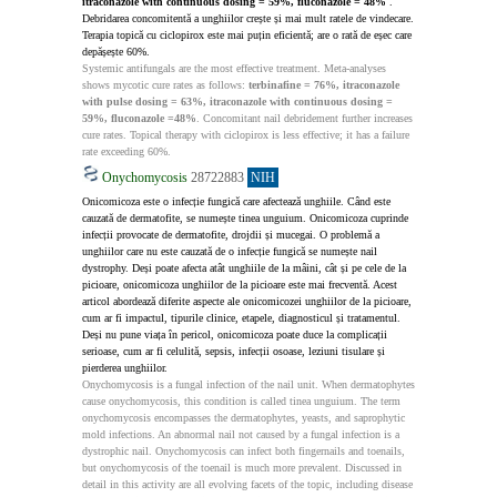
itraconazole with continuous dosing = 59%, fluconazole = 48% 
. 
Debridarea concomitentă a unghiilor crește și mai mult ratele de vindecare. 
Terapia topică cu ciclopirox este mai puțin eficientă; are o rată de eșec care 
depășește 60%.
Systemic antifungals are the most effective treatment. Meta-analyses 
shows mycotic cure rates as follows: 
terbinafine = 76%, itraconazole 
with pulse dosing = 63%, itraconazole with continuous dosing = 
59%, fluconazole =48%
. Concomitant nail debridement further increases 
cure rates. Topical therapy with ciclopirox is less effective; it has a failure 
rate exceeding 60%.
Onychomycosis
28722883
NIH
Onicomicoza este o infecție fungică care afectează unghiile. Când este 
cauzată de dermatofite, se numește tinea unguium. Onicomicoza cuprinde 
infecții provocate de dermatofite, drojdii și mucegai. O problemă a 
unghiilor care nu este cauzată de o infecție fungică se numește nail 
dystrophy. Deși poate afecta atât unghiile de la mâini, cât și pe cele de la 
picioare, onicomicoza unghiilor de la picioare este mai frecventă. Acest 
articol abordează diferite aspecte ale onicomicozei unghiilor de la picioare, 
cum ar fi impactul, tipurile clinice, etapele, diagnosticul și tratamentul. 
Deși nu pune viața în pericol, onicomicoza poate duce la complicații 
serioase, cum ar fi celulită, sepsis, infecții osoase, leziuni tisulare și 
pierderea unghiilor.
Onychomycosis is a fungal infection of the nail unit. When dermatophytes 
cause onychomycosis, this condition is called tinea unguium. The term 
onychomycosis encompasses the dermatophytes, yeasts, and saprophytic 
mold infections. An abnormal nail not caused by a fungal infection is a 
dystrophic nail. Onychomycosis can infect both fingernails and toenails, 
but onychomycosis of the toenail is much more prevalent. Discussed in 
detail in this activity are all evolving facets of the topic, including disease 