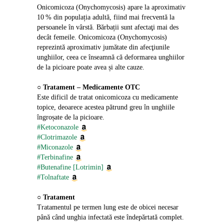
Onicomicoza (Onychomycosis) apare la aproximativ 
10 % din populația adultă, fiind mai frecventă la 
persoanele în vârstă. Bărbații sunt afectaţi mai des 
decât femeile. Onicomicoza (Onychomycosis) 
reprezintă aproximativ jumătate din afecţiunile 
unghiilor, ceea ce înseamnă că deformarea unghiilor 
de la picioare poate avea și alte cauze.
○ 
Tratament – Medicamente OTC
Este dificil de tratat onicomicoza cu medicamente 
topice, deoarece acestea pătrund greu în unghiile 
îngroșate de la picioare.
#Ketoconazole
#Clotrimazole
#Miconazole
#Terbinafine
#Butenafine [Lotrimin]
#Tolnaftate
○ 
Tratament
Tratamentul pe termen lung este de obicei necesar 
până când unghia infectată este îndepărtată complet.