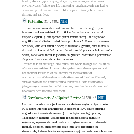
burden, clinical types, staging, diagnosis, and management of toenail 
onychomycosis. While non-life-threatening, onychomycosis can lead to 
severe complications such as cellulitis, sepsis, osteomyelitis, tissue 
damage, and nail loss.
Terbinafine
31424802
NIH
Terbinafine este un medicament care combate infecțiile fungice prin 
blocarea squalen epoxidazei. Este eficient împotriva multor tipuri de 
ciuperci ale pielii și este aprobat pentru tratarea infecțiilor fungice ale 
unghiilor atunci când este administrat pe cale orală. Majoritatea efectelor 
secundare, cum ar fi durerile de cap și tulburările gastrice, sunt minore și 
dispar de la sine; modificările gustului (disgeuzie) pot varia de la ușoare la 
severe, conducând uneori la pierderea în greutate. Modificările permanente 
ale gustului sunt rare, dar au fost raportate.
Terbinafine is an antifungal medication that works through the inhibition 
of squalene epoxidase. It has activity against most dermatophytes, and it 
has approval for use as an oral therapy for the treatment of 
onychomycosis. Although most side effects are mild and self-limited, 
such as headache and gastrointestinal symptoms, taste disturbances 
(dysgeusia) can range from mild to severe, resulting in weight loss, and 
have rarely been reported permanent.
Onychomycosis: An Updated Review
31738146
NIH
Onicomicoza este o infecție fungică care afectează unghiile. Aproximativ 
90 % dintre infecțiile unghiilor de la picioare și 75 % dintre infecțiile 
unghiilor sunt cauzate de ciuperci (Trichophyton mentagrophytes, 
Trichophyton rubrum). Simptomele includ decolorarea unghiilor, 
îngroșarea, separarea de patul unghial și creșterea excesivă. Tratamentul 
implică, de obicei, medicamente orale, cum ar fi terbinafine sau 
itraconazole; tratamentele topice reprezintă o opțiune pentru cazurile ușoare 