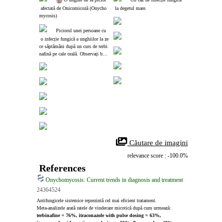
 afectată de Onicomicoză (Onycho
 la degetul mare.
mycosis)
Piciorul unei persoane cu
 o infecție fungică a unghiilor la ze
ce săptămâni după un curs de terbi
nafină pe cale orală. Observați ban
da de creștere sănătoasă a unghiilor 
din spatele unghiilor infectate răm
ase.
 Căutare de imagini
relevance score : -100.0%
References
Onychomycosis: Current trends in diagnosis and treatment
24364524
Antifungicele sistemice reprezintă cel mai eficient tratament. 
Meta‑analizele arată ratele de vindecare micotică după cum urmează: 
terbinafine = 76%, itraconazole with pulse dosing = 63%, 