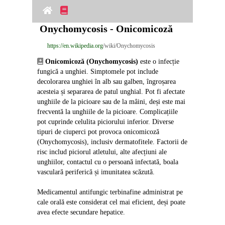
Onychomycosis - Onicomicoză
https://en.wikipedia.org
/wiki/Onychomycosis
Onicomicoză (Onychomycosis)
 este o infecție 
fungică a unghiei. Simptomele pot include 
decolorarea unghiei în alb sau galben, îngroșarea 
acesteia și separarea de patul unghial. Pot fi afectate 
unghiile de la picioare sau de la mâini, deși este mai 
frecventă la unghiile de la picioare. Complicațiile 
pot cuprinde celulita piciorului inferior. Diverse 
tipuri de ciuperci pot provoca onicomicoză 
(Onychomycosis), inclusiv dermatofitele. Factorii de 
risc includ piciorul atletului, alte afecțiuni ale 
unghiilor, contactul cu o persoană infectată, boala 
vasculară periferică și imunitatea scăzută.
Medicamentul antifungic terbinafine administrat pe 
cale orală este considerat cel mai eficient, deși poate 
avea efecte secundare hepatice.