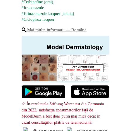
#Terbinafine (oral)
#Itraconazole
#Efinaconazole lacquer [Jublia]
#Ciclopirox lacquer
Mai multe informatii ― Română
☆ În rezultatele Stiftung Warentest din Germania 
din 2022, satisfacția consumatorilor față de 
ModelDerm a fost doar puțin mai mică decât în ​​
cazul consultațiilor plătite de telemedicină.
 O unghie de la picior
Un caz de infecție fungică