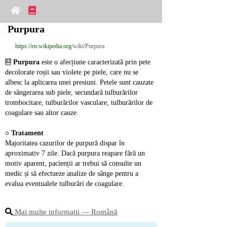
Purpura
https://en.wikipedia.org
/wiki/Purpura
Purpura
 este o afecțiune caracterizată prin pete 
decolorate roșii sau violete pe piele, care nu se 
albesc la aplicarea unei presiuni. Petele sunt cauzate 
de sângerarea sub piele, secundară tulburărilor 
trombocitare, tulburărilor vasculare, tulburărilor de 
coagulare sau altor cauze.
○ 
Tratament
Majoritatea cazurilor de purpură dispar în 
aproximativ 7 zile. Dacă purpura reapare fără un 
motiv aparent, pacienții ar trebui să consulte un 
medic și să efectueze analize de sânge pentru a 
evalua eventualele tulburări de coagulare.
Mai multe informatii ― Română