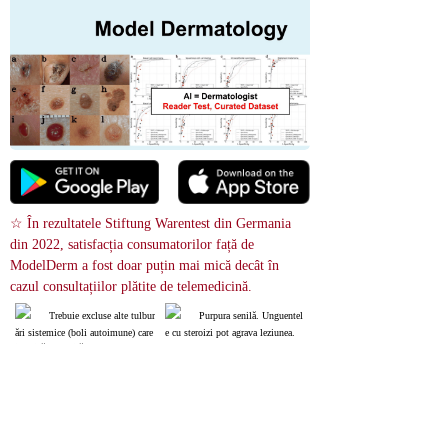
☆ În rezultatele Stiftung Warentest din Germania 
din 2022, satisfacția consumatorilor față de 
ModelDerm a fost doar puțin mai mică decât în ​​
cazul consultațiilor plătite de telemedicină.
Trebuie excluse alte tulbur
Purpura senilă. Unguentel
ări sistemice (boli autoimune) care 
e cu steroizi pot agrava leziunea.
implică vasculită.
Purpura annularis telangie
Echimoza
ctodes
 Căutare de imagini
relevance score : -100.0%