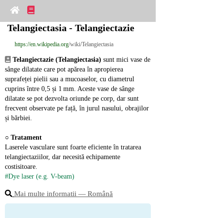
Telangiectasia - Telangiectazie
https://en.wikipedia.org
/wiki/Telangiectasia
Telangiectazie (Telangiectasia)
 sunt mici vase de 
sânge dilatate care pot apărea în apropierea 
suprafeței pielii sau a mucoaselor, cu diametrul 
cuprins între 0,5 și 1 mm. Aceste vase de sânge 
dilatate se pot dezvolta oriunde pe corp, dar sunt 
frecvent observate pe față, în jurul nasului, obrajilor 
și bărbiei.
○ 
Tratament
Laserele vasculare sunt foarte eficiente în tratarea 
telangiectaziilor, dar necesită echipamente 
costisitoare.
#Dye laser (e.g. V-beam)
Mai multe informatii ― Română