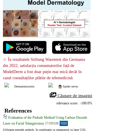
☆ În rezultatele Stiftung Warentest din Germania 
din 2022, satisfacția consumatorilor față de 
ModelDerm a fost doar puțin mai mică decât în ​​
cazul consultațiilor plătite de telemedicină.
Dermatomyositis
 Spider nevus
 Căutare de imagini
relevance score : -100.0%
References
Evaluation of the Pinhole Method Using Carbon Dioxide
Laser on Facial Telangiectasia
37109186
NIH
Utilizarea metodei pinhole, în combinație cu tratamentul cu laser CO2, 