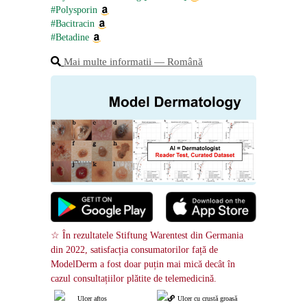
#Polysporin
#Bacitracin
#Betadine
Mai multe informatii ― Română
☆ În rezultatele Stiftung Warentest din Germania 
din 2022, satisfacția consumatorilor față de 
ModelDerm a fost doar puțin mai mică decât în ​​
cazul consultațiilor plătite de telemedicină.
Ulcer aftos
Ulcer cu crustă groasă