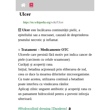
Ulcer
https://en.wikipedia.org
/wiki/Ulcer
Ulcer
 este încălcarea continuității pielii, a 
epiteliului sau a mucoasei, cauzată de desprinderea 
țesutului necrotic și inflamat.
○ 
Tratament – Medicamente OTC
Ulcerele care persistă fără motiv pot indica cancer de 
piele (carcinom cu celule scuamoase).
Curățați și acoperiți rana.
Inițial, betadina acţionează prin eliberarea de iod, 
ceea ce duce la moartea diferitelor microorganisme. 
Cu toate acestea, utilizarea continuă a betadinei 
poate interfera cu vindecarea rănilor.
Aplicaţi zilnic unguent antibiotic și acoperiţi rana cu 
un pansament hidrocoloid pentru a preveni infecţia 
ulterioară.
#Hydrocolloid dressing [Duoderm]