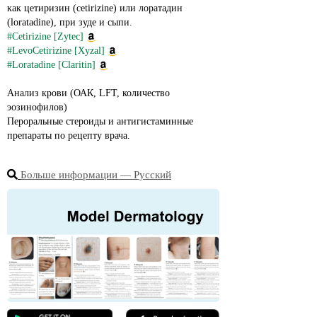
как цетиризин (cetirizine) или лоратадин 
(loratadine), при зуде и сыпи.
#Cetirizine [Zytec]
#LevoCetirizine [Xyzal]
#Loratadine [Claritin]
Анализ крови (ОАК, LFT, количество 
эозинофилов)
Пероральные стероиды и антигистаминные 
препараты по рецепту врача.
Больше информации ― Русский