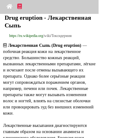
Drug eruption - Лекарственная 
Сыпь
https://ru.wikipedia.org
/wiki/Токсидермия
Лекарственная Сыпь (Drug eruption)
 — 
побочная реакция кожи на лекарственное 
средство. Большинство кожных реакций, 
вызванных лекарственными препаратами, лёгкие 
и исчезают после отмены вызывающего их 
препарата. Однако более серьёзные реакции 
могут сопровождаться поражением органов, 
например, печени или почек. Лекарственные 
препараты также могут вызывать изменения 
волос и ногтей, влиять на слизистые оболочки 
или провоцировать зуд без внешних изменений 
кожи.
Лекарственные высыпания диагностируются 
главным образом на основании анамнеза и 
клинического обследования. Биопсия кожи, 