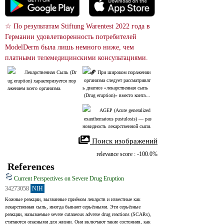
☆ По результатам Stiftung Warentest 2022 года в 
Германии удовлетворенность потребителей 
ModelDerm была лишь немного ниже, чем 
платными телемедицинскими консультациями.
Лекарственная Сыпь (Dr
При широком поражении
 организма следует рассматриват
ug eruption) характеризуется пор
ь диагноз «лекарственная сыпь
ажением всего организма.
 (Drug eruption)» вместо контактн
ого дерматита.
AGEP (Acute generalized
 exanthematous pustulosis) — раз
новидность лекарственной сыпи.
 Поиск изображений
relevance score : -100.0%
References
Current Perspectives on Severe Drug Eruption
34273058
NIH
Кожные реакции, вызванные приёмом лекарств и известные как 
лекарственная сыпь, иногда бывают серьёзными. Эти серьёзные 
реакции, называемые severe cutaneous adverse drug reactions (SCARs), 
считаются опасными для жизни. Они включают такие состояния, как 