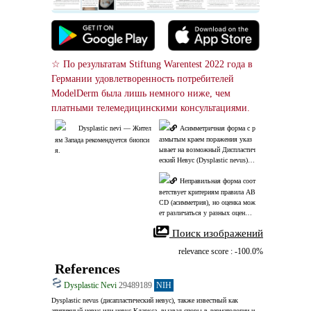
☆ По результатам Stiftung Warentest 2022 года в 
Германии удовлетворенность потребителей 
ModelDerm была лишь немного ниже, чем 
платными телемедицинскими консультациями.
Dysplastic nevi ― Жител
Асимметричная форма с р
азмытым краем поражения указ
ям Запада рекомендуется биопси
ывает на возможный Диспластич
я.
еский Невус (Dysplastic nevus).
 Однако цвет и размер находятся 
в пределах нормы. Для подтвер
Неправильная форма соот
ждения необходима биопсия.
ветствует критериям правила AB
CD (асимметрия), но оценка мож
ет различаться у разных оценщи
ков.
 Поиск изображений
relevance score : -100.0%
References
Dysplastic Nevi
29489189
NIH
Dysplastic nevus (дисапластический невус), также известный как 
атипичный невус или невус Кларкса, вызвал споры в дерматологии и 