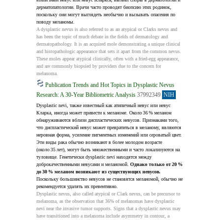
дерматопатологии. Врачи часто проводят биопсию этих родинок, 
поскольку они могут выглядеть необычно и вызывать опасения по 
поводу меланомы.
A dysplastic nevus is also referred to as an atypical or Clarks nevus and 
has been the topic of much debate in the fields of dermatology and 
dermatopathology. It is an acquired mole demonstrating a unique clinical 
and histopathologic appearance that sets it apart from the common nevus. 
These moles appear atypical clinically, often with a fried-egg appearance, 
and are commonly biopsied by providers due to the concern for 
melanoma.
Publication Trends and Hot Topics in Dysplastic Nevus
Research: A 30-Year Bibliometric Analysis
37992349
NIH
Dysplastic nevi, также известный как атипичный невус или невус 
Кларка, иногда может привести к меланоме. Около 36 % меланом 
обнаруживаются вблизи диспластических невусов. Признаками того, 
что диспластический невус может превратиться в меланому, являются 
неровная форма, усиление пигментных изменений или сероватый цвет. 
Эти виды рака обычно возникают в более молодом возрасте 
(около 35 лет), могут быть множественными и часто локализуются на 
туловище. Генетически dysplastic nevi находятся между 
доброкачественными невусами и меланомой. 
Однако только от 20 % 
до 30 % меланом возникают из существующих невусов.
Поскольку большинство невусов не становятся меланомой, обычно не 
рекомендуется удалять их превентивно.
Dysplastic nevus, also called atypical or Clark nevus, can be precursor to 
melanoma, as the observation that 36% of melanomas have dysplastic 
nevi near the invasive tumor supports. Signs that a dysplastic nevus may 
have transitioned into a melanoma include asymmetry in contour, a 