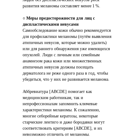
развития меланомы составляет менее 1 %.
○ 
Меры предосторожности для лиц с 
диспластическими невусами
Самообследование кожи обычно рекомендуется 
для профилактики меланомы (путём выявления 
атипичных невусов, которые можно удалить) 
или для раннего обнаружения уже имеющихся 
опухолей. Люди с личным или семейным 
анамнезом рака кожи или множественных 
атипичных невусов должны посещать 
дерматолога не реже одного раза в год, чтобы 
убедиться, что у них не развивается меланома.
Аббревиатура [ABCDE] помогает как 
медицинским работникам, так и 
непрофессионалам запомнить ключевые 
характеристики меланомы. К сожалению, 
многие себорейные кератозы, некоторые 
старческие лентиго и даже бородавки могут 
соответствовать критериям [ABCDE], и их 
невозможно отличить от меланомы.