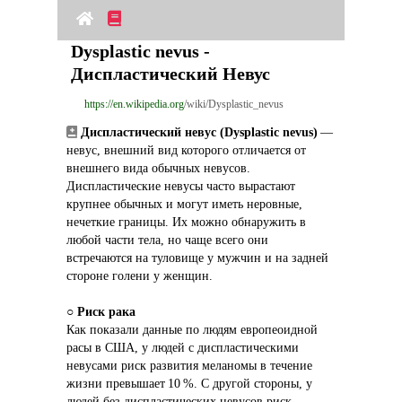
Dysplastic nevus - 
Диспластический Невус
https://en.wikipedia.org
/wiki/Dysplastic_nevus
Диспластический невус (Dysplastic nevus)
 — 
невус, внешний вид которого отличается от 
внешнего вида обычных невусов. 
Диспластические невусы часто вырастают 
крупнее обычных и могут иметь неровные, 
нечеткие границы. Их можно обнаружить в 
любой части тела, но чаще всего они 
встречаются на туловище у мужчин и на задней 
стороне голени у женщин.
○ 
Риск рака
Как показали данные по людям европеоидной 
расы в США, у людей с диспластическими 
невусами риск развития меланомы в течение 
жизни превышает 10 %. С другой стороны, у 
людей без диспластических невусов риск 