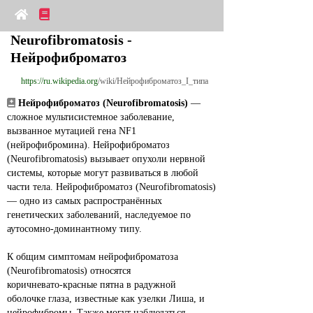
Neurofibromatosis - 
Нейрофиброматоз
https://ru.wikipedia.org
/wiki/Нейрофиброматоз_I_типа
Нейрофиброматоз (Neurofibromatosis)
 — 
сложное мультисистемное заболевание, 
вызванное мутацией гена NF1 
(нейрофибромина). Нейрофиброматоз 
(Neurofibromatosis) вызывает опухоли нервной 
системы, которые могут развиваться в любой 
части тела. Нейрофиброматоз (Neurofibromatosis) 
— одно из самых распространённых 
генетических заболеваний, наследуемое по 
аутосомно‑доминантному типу.
К общим симптомам нейрофиброматоза 
(Neurofibromatosis) относятся 
коричневато‑красные пятна в радужной 
оболочке глаза, известные как узелки Лиша, и 
нейрофибромы. Также могут наблюдаться 