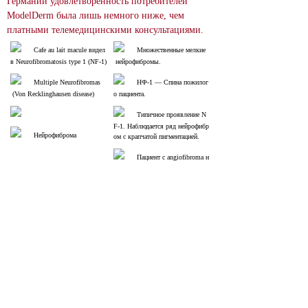
Германии удовлетворенность потребителей 
ModelDerm была лишь немного ниже, чем 
платными телемедицинскими консультациями.
Cafe au lait macule видел 
Множественные мелкие
в Neurofibromatosis type 1 (NF-1)
 нейрофибромы.
Multiple Neurofibromas
НФ-1 ― Спина пожилог
 (Von Recklinghausen disease)
о пациента.
Типичное проявление N
F-1. Наблюдается ряд нейрофибр
Нейрофиброма
ом с крапчатой ​​пигментацией.
Пациент с angiofibroma н
а лице, вызванным tuberous scler
osis
 Поиск изображений
relevance score : -100.0%
References
Neurofibromatosis
29083784
NIH
Neurofibromatosis — это заболевание, вызывающее опухоли нервной 
системы и кожи. Тип 1 наследуется доминантно и проявляется такими 
симптомами, как neurofibromas, café-au-lait spots, freckling и optic 
gliomas. Диагностика основывается на клинических признаках. С 
другой стороны, тип 2 отмечен bilateral vestibular schwannomas (VS) и 