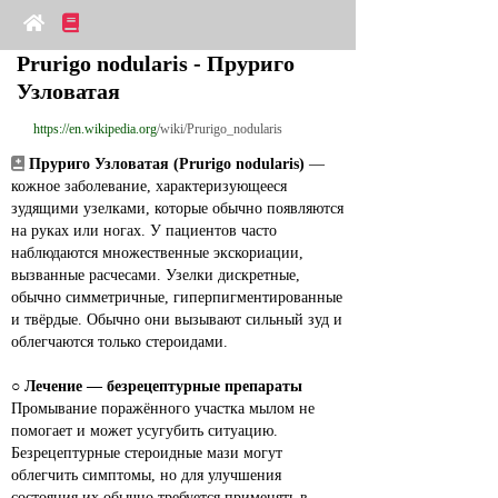
Prurigo nodularis - Пруриго 
Узловатая
https://en.wikipedia.org
/wiki/Prurigo_nodularis
Пруриго Узловатая (Prurigo nodularis)
 — 
кожное заболевание, характеризующееся 
зудящими узелками, которые обычно появляются 
на руках или ногах. У пациентов часто 
наблюдаются множественные экскориации, 
вызванные расчесами. Узелки дискретные, 
обычно симметричные, гиперпигментированные 
и твёрдые. Обычно они вызывают сильный зуд и 
облегчаются только стероидами.
○ 
Лечение — безрецептурные препараты
Промывание поражённого участка мылом не 
помогает и может усугубить ситуацию. 
Безрецептурные стероидные мази могут 
облегчить симптомы, но для улучшения 
состояния их обычно требуется применять в 