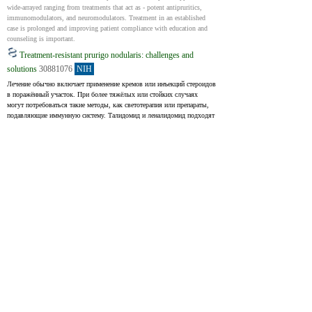
wide-arrayed ranging from treatments that act as - potent antipruritics, 
immunomodulators, and neuromodulators. Treatment in an established 
case is prolonged and improving patient compliance with education and 
counseling is important.
Treatment-resistant prurigo nodularis: challenges and
solutions
30881076
NIH
Лечение обычно включает применение кремов или инъекций стероидов 
в поражённый участок. При более тяжёлых или стойких случаях 
могут потребоваться такие методы, как светотерапия или препараты, 
подавляющие иммунную систему. Талидомид и леналидомид подходят 
для тяжёлых форм, но они могут вызывать серьёзные побочные 
эффекты. Новые методы лечения (opioid receptor antagonists, 
neurokinin-1 receptor antagonists) обещают лечить узловатую пруриго с 
меньшим количеством побочных эффектов по сравнению с 
талидомидом или леналидомидом.
Treatment typically relies on the use of topical or intralesional steroids, 
though more severe or recalcitrant cases often necessitate the use of 
phototherapy or systemic immunosuppressives. Thalidomide and 
lenalidomide can both be used in severe cases; however, their toxicity 
profile makes them less favorable. Opioid receptor antagonists and 
neurokinin-1 receptor antagonists represent two novel families of 
therapeutic agents which may effectively treat PN with a lower toxicity 
profile than thalidomide or lenalidomide.
Chronic Prurigo Including Prurigo Nodularis: New
Insights and Treatments
37717255
NIH
Chronic prurigo — это состояние кожи, характеризующееся 
длительным зудом (длительностью более 6 недель), поражениями 