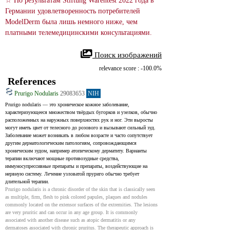
☆ По результатам Stiftung Warentest 2022 года в 
Германии удовлетворенность потребителей 
ModelDerm была лишь немного ниже, чем 
платными телемедицинскими консультациями.
 Поиск изображений
relevance score : -100.0%
References
Prurigo Nodularis
29083653
NIH
Prurigo nodularis — это хроническое кожное заболевание, 
характеризующееся множеством твёрдых бугорков и узелков, обычно 
расположенных на наружных поверхностях рук и ног. Эти выросты 
могут иметь цвет от телесного до розового и вызывают сильный зуд. 
Заболевание может возникать в любом возрасте и часто сопутствует 
другим дерматологическим патологиям, сопровождающимся 
хроническим зудом, например атопическому дерматиту. Варианты 
терапии включают мощные противозудные средства, 
иммуносупрессивные препараты и препараты, воздействующие на 
нервную систему. Лечение узловатой пруриго обычно требует 
длительной терапии.
Prurigo nodularis is a chronic disorder of the skin that is classically seen 
as multiple, firm, flesh to pink colored papules, plaques and nodules 
commonly located on the extensor surfaces of the extremities. The lesions 
are very pruritic and can occur in any age group. It is commonly 
associated with another disease such as atopic dermatitis or any 
dermatoses associated with chronic pruritus. The therapeutic approach is 