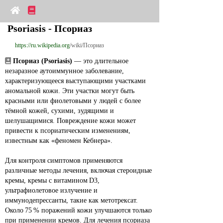
Psoriasis - Псориаз
https://ru.wikipedia.org
/wiki/Псориаз
Псориаз (Psoriasis)
 — это длительное 
незаразное аутоиммунное заболевание, 
характеризующееся выступающими участками 
аномальной кожи. Эти участки могут быть 
красными или фиолетовыми у людей с более 
тёмной кожей, сухими, зудящими и 
шелушащимися. Повреждение кожи может 
привести к псориатическим изменениям, 
известным как «феномен Кебнера».
Для контроля симптомов применяются 
различные методы лечения, включая стероидные 
кремы, кремы с витамином D3, 
ультрафиолетовое излучение и 
иммунодепрессанты, такие как метотрексат. 
Около 75 % поражений кожи улучшаются только 
при применении кремов. Для лечения псориаза 