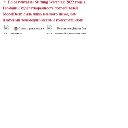
☆ По результатам Stiftung Warentest 2022 года в 
Германии удовлетворенность потребителей 
ModelDerm была лишь немного ниже, чем 
платными телемедицинскими консультациями.
 Спина и руки челове
Толстая чешуйчатая бля
ка с псориазом
шка с эритемой – типичное проя
вление псориаза.
Типичный псориаз
Guttate Psoriasis; Это час
Псориаз на ладонях. Есл
то происходит после симптомов
и это происходит на ладонях, мо
 простуды.
гут образоваться волдыри.
Guttate Psoriasis
Тяжелый «пустулезный
 псориаз».
Guttate Psoriasis
 Поиск изображений
relevance score : -100.0%
References