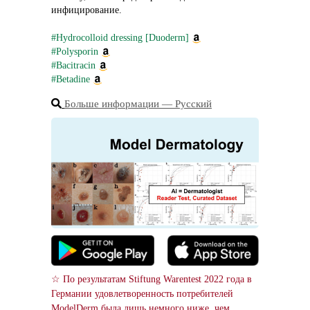
инфицирование.
#Hydrocolloid dressing [Duoderm]
#Polysporin
#Bacitracin
#Betadine
Больше информации ― Русский
☆ По результатам Stiftung Warentest 2022 года в 
Германии удовлетворенность потребителей 
ModelDerm была лишь немного ниже, чем 