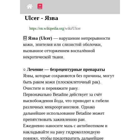
Ulcer - Язва
https://en.wikipedia.org
/wiki/Ulcer
Язва (Ulcer)
 — нарушение непрерывности 
кожи, эпителия или слизистой оболочки, 
вызванное отторжением воспалённой 
некротической ткани.
○ 
Лечение — безрецептурные препараты
Язвы, которые сохраняются без причины, могут 
быть раком кожи (плоскоклеточный рак).
Очистите и перевяжите рану.
Первоначально Betadine действует за счёт 
высвобождения йода, что приводит к гибели 
различных микроорганизмов. Однако 
дальнейшее использование Betadine может 
препятствовать заживлению ран.
Ежедневно наносите мазь с антибиотиком и 
накладывайте на рану гидроколлоидную 
повязку, чтобы предотвратить дальнейшее 