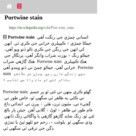
Portwine stain
https://en.wikipedia.org
/wiki/Port-wine_stain
 انساني چمڙي جي رنگت آهي 
Portwine stain
جيڪا چمڙي ۾ ڪيپيلري خرابي جي ڪري ٿي. انهن 
کي انهن جي رنگن جي ڪري نالو ڏنو ويو آهي، 
جيڪو رنگ ۾ پورٽ شراب وانگر آهي، پرتگال جي 
هڪ ڳاڙهي شراب. Portwine stain هڪ ڪيپيلري 
خرابي آهي، جيڪو ڄمڻ تي ڏٺو ويندو آهي. Portwine 
stain سڄي زندگي جاري رهي. چمڙي جو علائقو 
متاثر ٿئي ٿو عام واڌ جي تناسب ۾.
Portwine stain گهڻو ڪري منهن تي ٿئي ٿو پر جسم 
تي ڪٿي به ظاهر ٿي سگهي ٿو، خاص طور تي 
ڳچيء تي، مٿيون ٽرن، هٿن ۽ پيرن تي. ابتدائي داغ 
عام طور تي ظاھر ۾ لوڻ ۽ گلابي آھن. جيئن ٻار بالغ 
ٿئي ٿو، رنگ شايد ڳاڙهو ڳاڙهي يا واڱڻائي رنگ ڏانهن 
وڌي سگهي ٿو. بلوغت ۾، زخم جو ٿلهو ٿيڻ يا ننڍڙي 
ڍڳن جي ترقي ٿي سگھي ٿي.