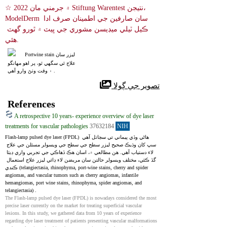
☆ 2022 ۾ جرمني مان Stiftung Warentest نتيجن، 
ModelDerm سان صارفين جي اطمينان صرف ادا 
ڪيل ٽيلي ميڊيسن مشوري جي ڀيٽ ۾ ٿورو گهٽ 
هئي.
Portwine stain ليزر سان
 علاج ٿي سگهي ٿو، پر اهو مهانگو
 ۽ وقت وٺڻ وارو آهي.
 تصوير جي ڳولا
References
A retrospective 10 years‐ experience overview of dye laser
treatments for vascular pathologies
37632184
NIH
Flash-lamp pulsed dye laser (FPDL) هاڻي وڏي پيماني تي سڃاتل آهي 
سڀ کان وڌيڪ صحيح ليزر سطح جي سطح جي ويسولر مسئلن جي علاج 
لاء دستياب آهي. هن مطالعي ۾، اسان هڪ ڏهاڪي جي تجربي واري ڊيٽا 
گڏ ڪئي، مختلف ويسولر حالتن سان مريضن لاء ڊائي ليزر علاج استعمال 
ڪندي (telangiectasia, rhinophyma, port-wine stains, cherry and spider 
angiomas, and vascular tumors such as cherry angiomas, infantile 
hemangiomas, port wine stains, rhinophyma, spider angiomas, and 
telangiectasia) .
The Flash‐lamp pulsed dye laser (FPDL) is nowadays considered the most 
precise laser currently on the market for treating superficial vascular 
lesions. In this study, we gathered data from 10 years of experience 
regarding dye laser treatment of patients presenting vascular malformations 