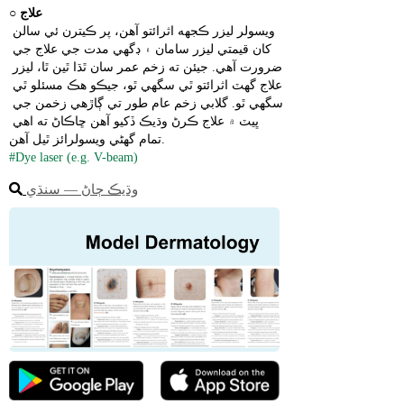
علاج
○ 
ويسولر ليزر ڪجهه اثرائتو آهن، پر ڪيترن ئي سالن 
کان قيمتي ليزر سامان ۽ ڊگهي مدت جي علاج جي 
ضرورت آهي. جيئن ته زخم عمر سان ٿڌا ٿين ٿا، ليزر 
علاج گهٽ اثرائتو ٿي سگهي ٿو، جيڪو هڪ مسئلو ٿي 
سگهي ٿو. گلابي زخم عام طور تي ڳاڙهي زخمن جي 
ڀيٽ ۾ علاج ڪرڻ وڌيڪ ڏکيو آهن ڇاڪاڻ ته اهي 
تمام گهڻي ويسولرائز ٿيل آهن.
#Dye laser (e.g. V-beam)
وڌيڪ ڄاڻ ― سنڌي