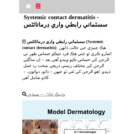
Systemic contact dermatitis - 
سسٽماتي رابطي واري ڊرماتائٽس
سسٽماتي رابطي واري ڊرماتائٽس (Systemic 
 هڪ چمڙي جي حالت ڏانهن 
contact dermatitis)
اشارو ڪري ٿو جتي هڪ فرد جيڪو حساس طور تي 
الرجن کي حساس ڪيو ويندو آهي بعد ۾ ان ساڳئي 
الرجن کي مختلف رستي ذريعي سخت رد عمل 
ڏيندو. اهو الرجن کي ٿئي ٿو جنهن ۾ ڌاتو، دوائون، ۽ 
کاڌو شامل آهن.
وڌيڪ ڄاڻ ― سنڌي