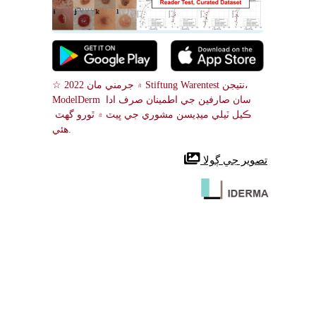
☆ 2022 ۾ جرمني مان Stiftung Warentest نتيجن، 
ModelDerm سان صارفين جي اطمينان صرف ادا 
ڪيل ٽيلي ميڊيسن مشوري جي ڀيٽ ۾ ٿورو گهٽ 
هئي.
 تصوير جي ڳولا