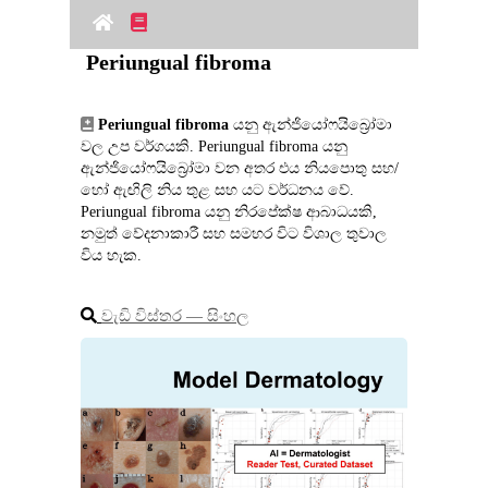
Periungual fibroma
Periungual fibroma
 යනු ඇන්ජියෝෆයිබ්‍රෝමා 
වල උප වර්ගයකි. Periungual fibroma යනු 
ඇන්ජියෝෆයිබ්‍රෝමා වන අතර එය නියපොතු සහ/
හෝ ඇඟිලි නිය තුළ සහ යට වර්ධනය වේ. 
Periungual fibroma යනු නිරපේක්ෂ ආබාධයකි, 
නමුත් වේදනාකාරී සහ සමහර විට විශාල තුවාල 
විය හැක.
වැඩි විස්තර ― සිංහල