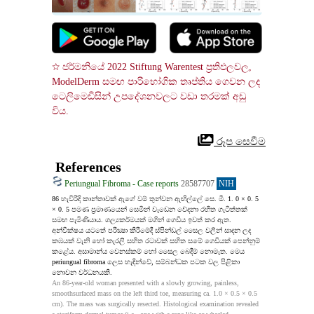
☆ ජර්මනියේ 2022 Stiftung Warentest ප්‍රතිඵලවල, 
ModelDerm සමඟ පාරිභෝගික තෘප්තිය ගෙවන ලද 
ටෙලිමෙඩිසින් උපදේශනවලට වඩා තරමක් අඩු 
විය.
 රූප සෙවීම
References
Periungual Fibroma - Case reports
28587707
NIH
86 හැවිරිදි කාන්තාවක් ඇගේ වම් තුන්වන ඇඟිල්ලේ සෙ. මී. 1. 0 × 0. 5 
× 0. 5 පමණ ප්‍රමාණයෙන් සෙමින් වැඩෙන වේදනා රහිත ගැටිත්තක් 
සමඟ පැමිණියාය. ශල්‍යකර්මයක් මගින් ගෙඩිය ඉවත් කර ඇත. 
අන්වීක්ෂය යටතේ පරීක්‍ෂා කිරීමේදී ස්පින්ඩල් සෛල වලින් සාදන ලද 
කඹයක් වැනි හෝ කැරලි සහිත රටාවක් සහිත සමේ ගෙඩියක් පෙන්නුම් 
කළේය. අසාමාන්ය වෙනස්කම් හෝ සෛල බෙදීම් නොමැත. මෙය 
periungual fibroma ලෙස හැඳින්වේ, සම්බන්ධක පටක වල පිළිකා 
නොවන වර්ධනයකි.
An 86-year-old woman presented with a slowly growing, painless, 
smoothsurfaced mass on the left third toe, measuring ca. 1.0 × 0.5 × 0.5 
cm). The mass was surgically resected. Histological examination revealed 