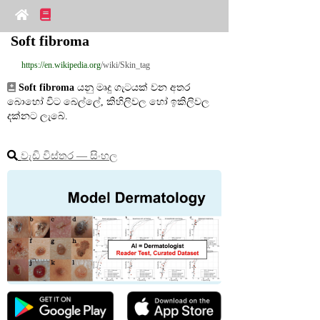
Soft fibroma
https://en.wikipedia.org
/wiki/Skin_tag
Soft fibroma
 යනු මෘදු ගැටයක් වන අතර 
බොහෝ විට බෙල්ලේ, කිහිලිවල හෝ ඉකිලිවල 
දක්නට ලැබේ.
වැඩි විස්තර ― සිංහල