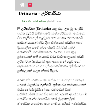
Urticaria - උර්තාරියා
https://en.wikipedia.org
/wiki/Hives
උර්තාරියා (Urticaria)
 යනු රතු, උස් වූ, කැසීම 
සහිත ගැටිති සහිත සමේ කුෂ්ඨ වර්ගයකි. බොහෝ 
විට කැසීම ඇති පැල්ලම් එහා මෙහා ගමන් කරයි. 
සාමාන්යයෙන් ඒවා දින කිහිපයක් පවතින අතර 
දිගුකාලීන සමේ වෙනස්කම් කිසිවක් ඉතිරි 
නොකරයි. රෝගීන්ගෙන් 5% කට වඩා අඩු 
ප්‍රමාණයක් සති හයකට වඩා වැඩි කාලයක් පවතී. 
උර්තාරියා (urticaria) ආසාදනයකින් පසුව හෝ 
ඖෂධ හෝ ආහාර වැනි අසාත්මිකතා ප්‍රතික්‍රියාවක 
ප්‍රතිඵලයක් ලෙස නිතර සිදුවේ.
රෝග නිවාරණය යනු රෝගයට හේතුවන ඕනෑම 
දෙයක් වළක්වා ගැනීමයි. ප්‍රතිකාරය සාමාන්‍යයෙන් 
ඩයිපෙන්හයිඩ්‍රමයින් සහ රනිටිඩින් වැනි 
ප්‍රතිහිස්ටමින් සමඟ සිදු කෙරේ. දරුණු අවස්ථාවල දී, 
කෝටිකොස්ටෙරොයිඩ් හෝ ලියුකොට්‍රීන් 
නිෂේධක ද භාවිතා කළ හැකිය. පරිසර උෂ්ණත්වය 