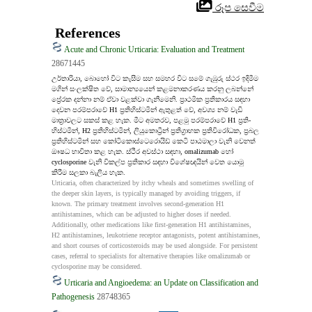
 රූප සෙවීම
References
Acute and Chronic Urticaria: Evaluation and Treatment
28671445
උර්තාරියා, බොහෝ විට කැසීම සහ සමහර විට සමේ ගැඹුරු ස්ථර ඉදිමීම 
මගින් සංලක්ෂිත වේ, සාමාන්‍යයෙන් කළමනාකරණය කරනු ලබන්නේ 
ප්‍රේරක දන්නා නම් ඒවා වළක්වා ගැනීමෙනි. ප්‍රාථමික ප්‍රතිකාරය සඳහා 
දෙවන පරම්පරාවේ H1 ප්‍රතිහිස්ටමින් ඇතුළත් වේ, අවශ්‍ය නම් වැඩි 
මාත්‍රාවලට සකස් කළ හැක. මීට අමතරව, පළමු පරම්පරාවේ H1 ප්‍රති-
හිස්ටමින්, H2 ප්‍රතිහිස්ටමින්, ලියුකොට්‍රීන් ප්‍රතිග්‍රාහක ප්‍රතිවිරෝධක, ප්‍රබල 
ප්‍රතිහිස්ටමින් සහ කෝටිකොස්ටෙරොයිඩ් කෙටි පාඨමාලා වැනි වෙනත් 
ඖෂධ භාවිතා කළ හැක. ස්ථීර අවස්ථා සඳහා, omalizumab හෝ 
cyclosporine වැනි විකල්ප ප්‍රතිකාර සඳහා විශේෂඥයින් වෙත යොමු 
කිරීම සලකා බැලිය හැක.
Urticaria, often characterized by itchy wheals and sometimes swelling of 
the deeper skin layers, is typically managed by avoiding triggers, if 
known. The primary treatment involves second-generation H1 
antihistamines, which can be adjusted to higher doses if needed. 
Additionally, other medications like first-generation H1 antihistamines, 
H2 antihistamines, leukotriene receptor antagonists, potent antihistamines, 
and short courses of corticosteroids may be used alongside. For persistent 
cases, referral to specialists for alternative therapies like omalizumab or 
cyclosporine may be considered.
Urticaria and Angioedema: an Update on Classification and
Pathogenesis
28748365