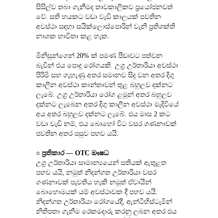
සිසිල්ව තබා ගැනීමද තාවකාලිකව ප්‍රයෝජනවත් 
වේ. සති හයකට වඩා වැඩි කාලයක් පවතින 
අවස්ථා සඳහා සයික්ලොස්පොරින් වැනි ප්‍රතිශක්ති 
නාශක භාවිතා කළ හැක.
මිනිසුන්ගෙන් 20% ක් පමණ පීඩාවට පත්වන 
බැවින් එය පොදු රෝගයකි. උග්‍ර උර්තාරියා අවස්ථා 
පිරිමි සහ ගැහැණු අතර සමානව සිදු වන අතර දිගු 
කාලීන අවස්ථා කාන්තාවන් තුළ බහුලව දක්නට 
ලැබේ. උග්‍ර උර්තාරියා රෝග ළමුන් අතර බහුලව 
දක්නට ලැබෙන අතර දිගු කාලීන අවස්ථා මැදිවියේ 
අය අතර බහුලව දක්නට ලැබේ. එය මාස 2 කට 
වඩා වැඩි නම්, එය බොහෝ විට වසර ගණනාවක් 
පවතින අතර පසුව පහව යයි.
○ 
ප්‍රතිකාර ― OTC ඖෂධ
උග්‍ර උර්තාරියා සාමාන්‍යයෙන් සතියක් ඇතුළත 
පහව යයි, නමුත් නිදන්ගත උර්තාරියා වසර 
ගණනාවක් පැවතිය හැකි නමුත් ඒවායින් 
බොහොමයක් යම් අවස්ථාවක දී පහව යයි. 
නිදන්ගත උර්තාරියා රෝගයේදී, ඇන්ටිහිස්ටැමින් 
නිතිපතා ගැනීම රෙකමදාරු කරනු ලබන අතර එය 