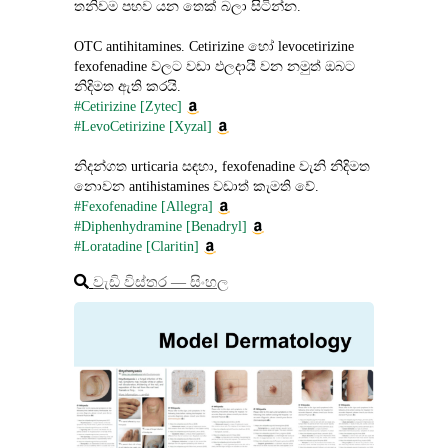
තනිවම පහව යන තෙක් බලා සිටින්න.
OTC antihitamines. Cetirizine හෝ levocetirizine 
fexofenadine වලට වඩා ඵලදායී වන නමුත් ඔබට 
නිදිමත ඇති කරයි.
#Cetirizine [Zytec]
#LevoCetirizine [Xyzal]
නිදන්ගත urticaria සඳහා, fexofenadine වැනි නිදිමත 
නොවන antihistamines වඩාත් කැමති වේ.
#Fexofenadine [Allegra]
#Diphenhydramine [Benadryl]
#Loratadine [Claritin]
වැඩි විස්තර ― සිංහල