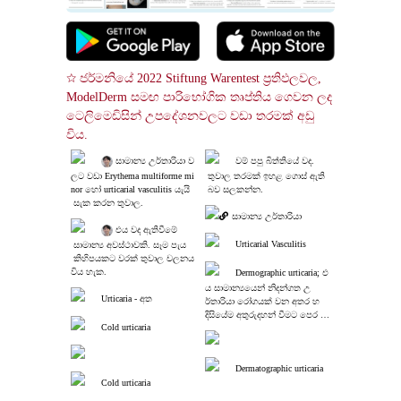
☆ ජර්මනියේ 2022 Stiftung Warentest ප්‍රතිඵලවල, 
ModelDerm සමඟ පාරිභෝගික තෘප්තිය ගෙවන ලද 
ටෙලිමෙඩිසින් උපදේශනවලට වඩා තරමක් අඩු 
විය.
 සාමාන්‍ය උර්තාරියා ව
වම් පපු බිත්තියේ වද.
ලට වඩා Erythema multiforme mi
 තුවාල තරමක් ඉහළ ගොස් ඇති
nor හෝ urticarial vasculitis යැයි
 බව සලකන්න.
 සැක කරන තුවාල.
සාමාන්‍ය උර්තාරියා
 එය වද ඇතිවීමේ
Urticarial Vasculitis
 සාමාන්‍ය අවස්ථාවකි. සෑම පැය
 කිහිපයකට වරක් තුවාල චලනය 
විය හැක.
Dermographic urticaria; එ
ය සාමාන්‍යයෙන් නිදන්ගත උ
Urticaria - අත
ර්තාරියා රෝගයක් වන අතර හ
දිසියේම අතුරුදහන් වීමට පෙර ව
Cold urticaria
සර කිහිපයක් පැවතිය හැකිය.
Dermatographic urticaria
Cold urticaria