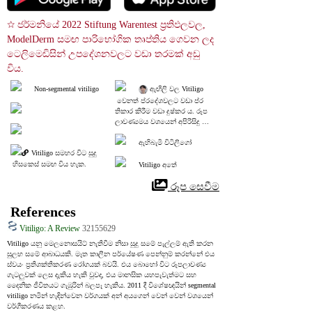
☆ ජර්මනියේ 2022 Stiftung Warentest ප්‍රතිඵලවල, 
ModelDerm සමඟ පාරිභෝගික තෘප්තිය ගෙවන ලද 
ටෙලිමෙඩිසින් උපදේශනවලට වඩා තරමක් අඩු 
විය.
Non-segmental vitiligo
 ඇඟිලි වල Vitiligo
 වෙනත් ප්රදේශවලට වඩා ප්ර
තිකාර කිරීම වඩා දුෂ්කර ය. රූප
ලාවණ්‍යමය වශයෙන් අපිරිසිදු වීම 
හැරුණු විට, විටිලිගෝ සාමාන්‍ය
 දෙයක් වන අතර එය බෝ
ඇහිබැමි විටිලිගෝ
Vitiligo සමහර විට සුදු
 නොවේ. චර්ම රෝග විද්‍යාවේදී,
 වඩාත්ම ඵලදායි ප්‍රතිකාරය ව
 හිසකෙස් සමඟ විය හැක.
Vitiligo අතේ
න්නේ ඡායාරූප චිකිත්සාව හෝ
 ලේසර් ප්‍රතිකාර (එක්සයිමර්) ස
 රූප සෙවීම
තියකට 2-3 වතාවක් අවම වශ
යෙන් වසර 1 ක් සඳහා ය. ඔබට
References
 මූල්‍යමය හේතූන් මත හෝ ඔබ
 කාර්යබහුල නිසා නිතර රෝහල
Vitiligo: A Review
32155629
ට යාමට නොහැකි නම්, ඔබට
Vitiligo යනු මෙලනොසයිට් නැතිවීම නිසා සුදු සමේ පැල්ලම් ඇති කරන 
 නිවසේ භාවිතය සඳහා අනුමත ක
සුලභ සමේ ආබාධයකි. මෑත කාලීන පර්යේෂණ පෙන්නුම් කරන්නේ එය 
රන ලද ෆොටෝ තෙරපි යන්ත්‍රය
ස්වයං ප්‍රතිශක්තිකරණ රෝගයක් බවයි. එය බොහෝ විට රූපලාවණ්‍ය 
ක් අත්හදා බැලිය හැකිය.
ගැටලුවක් ලෙස දැකිය හැකි වුවද, එය මානසික යහපැවැත්මට සහ 
දෛනික ජීවිතයට ගැඹුරින් බලපෑ හැකිය. 2011 දී විශේෂඥයින් segmental 
vitiligo නමින් හැඳින්වෙන වර්ගයක් අන් අයගෙන් වෙන් වෙන් වශයෙන් 
වර්ගීකරණය කළහ.