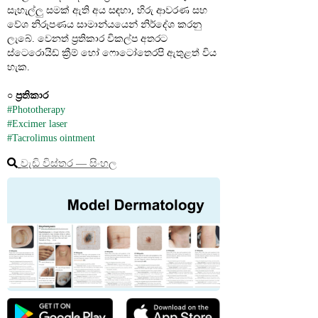
සැහැල්ලු සමක් ඇති අය සඳහා, හිරු ආවරණ සහ 
වේශ නිරූපණය සාමාන්යයෙන් නිර්දේශ කරනු 
ලැබේ. වෙනත් ප්‍රතිකාර විකල්ප අතරට 
ස්ටෙරොයිඩ් ක්‍රීම් හෝ ෆොටෝතෙරපි ඇතුළත් විය 
හැක.
○ 
ප්‍රතිකාර
#Phototherapy
#Excimer laser
#Tacrolimus ointment
වැඩි විස්තර ― සිංහල