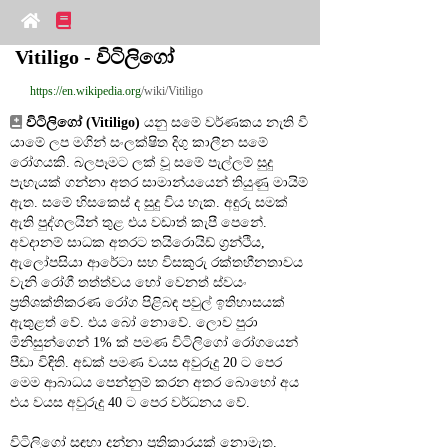
Vitiligo - විටිලිගෝ
https://en.wikipedia.org
/wiki/Vitiligo
විටිලිගෝ (Vitiligo)
 යනු සමේ වර්ණකය නැති වී 
යාමේ ලප මගින් සංලක්ෂිත දිගු කාලීන සමේ 
රෝගයකි. බලපෑමට ලක් වූ සමේ පැල්ලම් සුදු 
පැහැයක් ගන්නා අතර සාමාන්යයෙන් තියුණු මායිම් 
ඇත. සමේ හිසකෙස් ද සුදු විය හැක. අඳුරු සමක් 
ඇති පුද්ගලයින් තුළ එය වඩාත් කැපී පෙනේ. 
අවදානම් සාධක අතරට තයිරොයිඩ් ග්‍රන්ථිය, 
ඇලෝපසියා ආරේටා සහ විසකුරු රක්තහීනතාවය 
වැනි රෝගී තත්ත්වය හෝ වෙනත් ස්වයං 
ප්‍රතිශක්තිකරණ රෝග පිළිබඳ පවුල් ඉතිහාසයක් 
ඇතුළත් වේ. එය බෝ නොවේ. ලොව පුරා 
මිනිසුන්ගෙන් 1% ක් පමණ විටිලිගෝ රෝගයෙන් 
පීඩා විඳිති. අඩක් පමණ වයස අවුරුදු 20 ට පෙර 
මෙම ආබාධය පෙන්නුම් කරන අතර බොහෝ අය 
එය වයස අවුරුදු 40 ට පෙර වර්ධනය වේ.
විටිලිගෝ සඳහා දන්නා ප්‍රතිකාරයක් නොමැත. 