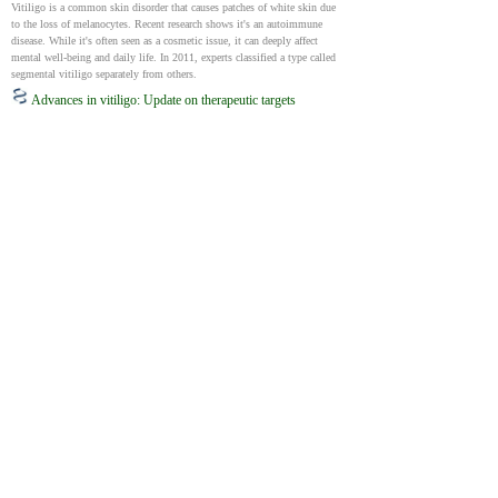
Vitiligo is a common skin disorder that causes patches of white skin due 
to the loss of melanocytes. Recent research shows it's an autoimmune 
disease. While it's often seen as a cosmetic issue, it can deeply affect 
mental well-being and daily life. In 2011, experts classified a type called 
segmental vitiligo separately from others.
Advances in vitiligo: Update on therapeutic targets
36119071
NIH
ක්‍රියාකාරී විටිලිගෝ රෝගීන්ට පද්ධතිමය ග්ලූකෝකෝටිකොයිඩ්, ප්‍රකාශ 
චිකිත්සාව සහ පද්ධතිමය ප්‍රතිශක්ති නාශක වැනි ප්‍රතිකාර විකල්ප 
කිහිපයක් තිබේ. ස්ථායී vitiligo රෝගීන්ට දේශීය 
කෝටිකොස්ටෙරොයිඩ්, දේශීය කැල්සිනුරින් නිෂේධක, ප්‍රකාශ චිකිත්සාව 
සහ බද්ධ කිරීමේ ක්‍රියා පටිපාටි වලින් සහනයක් සොයාගත හැකිය. 
Vitiligo හි මූලික ක්‍රියාවලීන් අවබෝධ කර ගැනීමේ මෑත කාලීන දියුණුව 
ඉලක්ක කරගත් ප්‍රතිකාර ක්‍රම වර්ධනය කිරීමට හේතු වී තිබේ. දැනට, 
JAK නිෂේධක යනු අනෙකුත් ප්‍රතිශක්ති මර්දන කාරකයන් සමඟ බහුලව 
පවතින ගුප්ත ආසාදන සහ පද්ධතිමය අතුරු ආබාධ සක්‍රීය කිරීමේ 
අවදානම නොතකා, හොඳ ඉවසීමේ හැකියාව සහ ක්‍රියාකාරී ප්‍රතිඵල ලබා 
දෙන වඩාත්ම පොරොන්දු වේ. සිදුවෙමින් පවතින පර්යේෂණවල අරමුණ 
වන්නේ විටිලිගෝගේ වර්ධනයට සම්බන්ධ ප්‍රධාන සයිටොකයින් හඳුනා 
ගැනීමයි (IFN-γ, CXCL10, CXCR3, HSP70i, IL-15, IL-17/23, TNF) . 
මෙම සයිටොකයින් අවහිර කිරීම සත්ව ආකෘති සහ සමහර රෝගීන්ගේ 
පොරොන්දුව පෙන්නුම් කර ඇත. මීට අමතරව, miRNA-based 
therapeutics සහ adoptive Treg cell therapy පිළිබඳ පරීක්ෂණ සිදුවෙමින් 
පවතී.
Current models of treatment for vitiligo are often nonspecific and general. 
Various therapy options are available for active vitiligo patients, including 
systemic glucocorticoids, phototherapy, and systemic 
immunosuppressants. While stable vitiligo patients may benefit from 
topical corticosteroids, topical calcineurin inhibitors, phototherapy, as well 