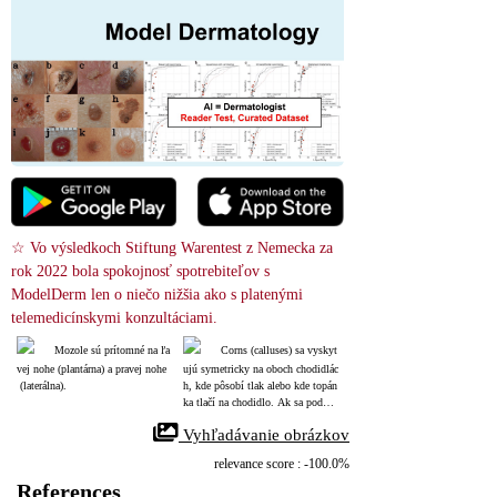
☆ Vo výsledkoch Stiftung Warentest z Nemecka za 
rok 2022 bola spokojnosť spotrebiteľov s 
ModelDerm len o niečo nižšia ako s platenými 
telemedicínskymi konzultáciami.
Mozole sú prítomné na ľa
Corns (calluses) sa vyskyt
vej nohe (plantárna) a pravej nohe
ujú symetricky na oboch chodidlác
 (laterálna).
h, kde pôsobí tlak alebo kde topán
ka tlačí na chodidlo. Ak sa podob
ná lézia vyskytne v oblasti bez tla
 Vyhľadávanie obrázkov
ku, treba mať podozrenie na brada
vicu.
relevance score : -100.0%
References