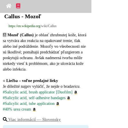
Callus - Mozoľ
https://en.wikipedia.org
/wiki/Callus
Mozoľ (Callus)
 je oblasť zhrubnutej kože, ktorá 
sa vytvára ako reakcia na opakované trenie, tlak 
alebo iné podráždenie. Mozoľy vo všeobecnosti nie 
sú škodlivé; pomáhajú predchádzať pľuzgierom a 
poskytujú ochranu. Avšak nadmerná tvorba môže 
niekedy viesť k problémom, ako je ulcerácia kože 
alebo infekcia.
○ 
Liečba – voľne predajné lieky
Je dôležité najprv vylúčiť, že nejde o bradavicu.
#Salicylic acid, brush applicator [Duofilm]
#Salicylic acid, self-adhesive bandages
#Salicylic acid, tube application
#40% urea cream
Viac informácií ― Slovensky