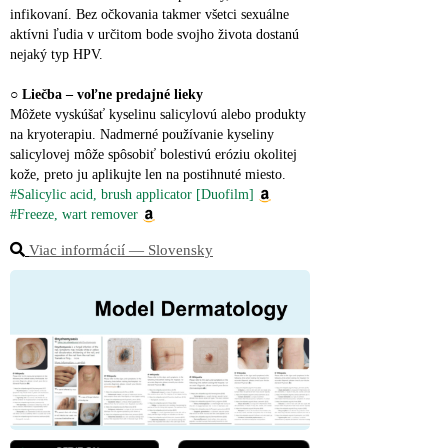
infikovaní. Bez očkovania takmer všetci sexuálne 
aktívni ľudia v určitom bode svojho života dostanú 
nejaký typ HPV.
○ 
Liečba – voľne predajné lieky
Môžete vyskúšať kyselinu salicylovú alebo produkty 
na kryoterapiu. Nadmerné používanie kyseliny 
salicylovej môže spôsobiť bolestivú eróziu okolitej 
kože, preto ju aplikujte len na postihnuté miesto.
#Salicylic acid, brush applicator [Duofilm]
#Freeze, wart remover
Viac informácií ― Slovensky