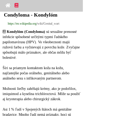
Condyloma - Kondylóm
https://en.wikipedia.org
/wiki/Genital_wart
Kondylóm (Condyloma)
 sú sexuálne prenosné 
infekcie spôsobené určitými typmi ľudského 
papilomavírusu (HPV). Vo všeobecnosti majú 
ružovú farbu a vyčnievajú z povrchu kože. Zvyčajne 
spôsobujú málo príznakov, ale občas môžu byť 
bolestivé.
Šíri sa priamym kontaktom koža na kožu, 
najčastejšie počas orálneho, genitálneho alebo 
análneho sexu s infikovaným partnerom.
Možnosti liečby zahŕňajú krémy, ako je podofilox, 
imiquimod a kyselina trichlóroctová. Môže sa použiť 
aj kryoterapia alebo chirurgický zákrok.
Asi 1 % ľudí v Spojených štátoch má genitálne 
bradavice. Mnoho ľudí nemá príznaky, hoci sú 