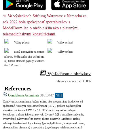
☆ Vo výsledkoch Stiftung Warentest z Nemecka za 
rok 2022 bola spokojnosť spotrebiteľov s 
ModelDerm len o niečo nižšia ako s platenými 
telemedicínskymi konzultáciami.
Vážny prípad
Vážny prípad
Malý kondylóm na semen
Vážny prípad
níkoch. Môžu začať ako veľmi ma
lé, hnedo sfarbené papuly s veľkos
ťou 1-2 mm.
 Vyhľadávanie obrázkov
relevance score : -100.0%
References
Condyloma Acuminata
31613447
NIH
Condylomata acuminata, bežne známe ako anogenitálne bradavice, sú 
spôsobené ľudským papilomavírusom (HPV), pričom najčastejšími 
vinníkmi sú kmene HPV 6 a 11. HPV sa šíri najmä sexuálnym 
kontaktom a rôzne faktory, ako vek, životný štýl a sexuálne správanie, 
ovplyvňujú náchylnosť na rozvoj týchto bradavíc. Možnosti liečby 
zahŕňajú lokálne roztoky a krémy (podophyllotoxin, imiquimod cream, 
sinecatechins ointment) a procedúry (cryotherapy, trichloroacetic acid 