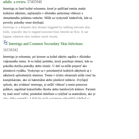
adults: a review
37405940
Intertrigo je časté kožné ochorenie, ktoré je spúšťané trením medzi 
kožnými záhybmi, najčastejšie v dôsledku zachytenej vlhkosti a 
obmedzeného prúdenia vzduchu. Môže sa vyskytnúť kdekoľvek, kde sa 
povrchy pokožky tesne dotýkajú.
Intertrigo is a frequent skin disease triggered by rubbing between skin 
folds, typically due to trapped moisture from limited air flow. It can 
happen wherever skin surfaces touch closely.
Intertrigo and Common Secondary Skin Infections
16156342
Intertrigo je ochorenie, pri ktorom sa kožné záhyby zapália v dôsledku 
vzájomného trenia. Je to bežný problém, ktorý postihuje oblasti, kde sa 
pokožka dotýka pokožky alebo slizníc. U detí sa môže prejaviť ako 
plienková vyrážka. Vyskytuje sa v prirodzených kožných záhyboch aj v 
záhyboch spôsobených obezitou. Trenie v týchto oblastiach môže viesť ku 
komplikáciám, ako sú bakteriálne alebo plesňové infekcie. Zvyčajný 
spôsob, ako zvládnuť intertrigo, je znížiť vlhkosť a trenie pomocou 
práškov, napríklad kukuričného škrobu alebo bariérových krémov. Pacienti 
by mali nosiť voľné, priedušné oblečenie a vyhýbať sa materiálom, ako je 
vlna alebo syntetika. Lekári by mali pacientom odporúčať vyhýbať sa 
teplu, vlhkosti a nadmernému fyzickému zaťaženiu. Cvičenie je zvyčajne 
prospešné, ale po ňom by sa mali pacienti osprchovať a postihnuté miesta 
dôkladne vysušiť. Pri intertrigu medzi prstami môže pomôcť nosenie 
topánok s otvorenou špičkou. Bakteriálne alebo plesňové infekcie by sa 
mali liečiť antiseptikami, antibiotikami alebo antimykotikami, v 
závislosti od príčiny.
Intertrigo is the disease when skin folds become inflamed due to rubbing 
against each other. It's a common issue that affects areas where skin 