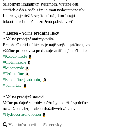
oslabeným imunitným systémom, vrátane detí, 
starších osôb a osôb s imunitnou nedostatočnosťou. 
Intertrigo je tiež častejšie u ľudí, ktorí majú 
inkontinenciu moču a zníženú pohyblivosť.
○ 
Liečba – voľne predajné lieky
* Voľne predajné antimykotiká
Pretože Candida albicans je najčastejšou príčinou, vo 
väčšine prípadov sa predpisuje antifungálne činidlo.
#Ketoconazole
#Clotrimazole
#Miconazole
#Terbinafine
#Butenafine [Lotrimin]
#Tolnaftate
* Voľne predajný steroid
Voľne predajné steroidy môžu byť použité spoločne 
na zníženie alergií alebo dráždivých zápalov.
#Hydrocortisone lotion
Viac informácií ― Slovensky