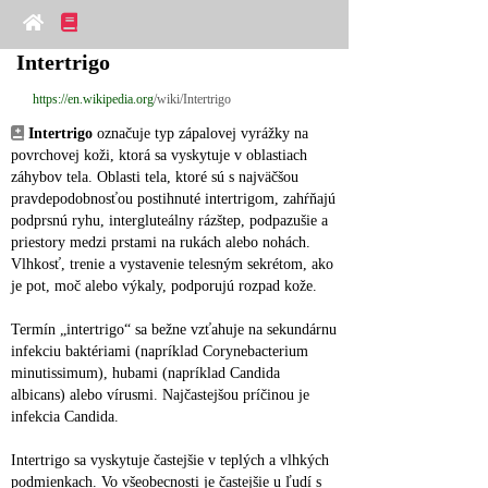
Intertrigo
https://en.wikipedia.org
/wiki/Intertrigo
Intertrigo
 označuje typ zápalovej vyrážky na 
povrchovej koži, ktorá sa vyskytuje v oblastiach 
záhybov tela. Oblasti tela, ktoré sú s najväčšou 
pravdepodobnosťou postihnuté intertrigom, zahŕňajú 
podprsnú ryhu, intergluteálny rázštep, podpazušie a 
priestory medzi prstami na rukách alebo nohách. 
Vlhkosť, trenie a vystavenie telesným sekrétom, ako 
je pot, moč alebo výkaly, podporujú rozpad kože.
Termín „intertrigo“ sa bežne vzťahuje na sekundárnu 
infekciu baktériami (napríklad Corynebacterium 
minutissimum), hubami (napríklad Candida 
albicans) alebo vírusmi. Najčastejšou príčinou je 
infekcia Candida.
Intertrigo sa vyskytuje častejšie v teplých a vlhkých 
podmienkach. Vo všeobecnosti je častejšie u ľudí s 