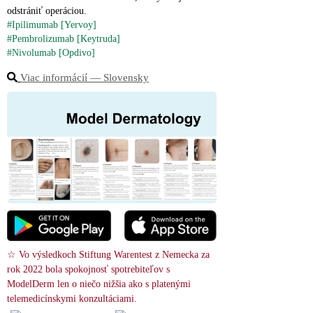
odstrániť operáciou.
#Ipilimumab [Yervoy]
#Pembrolizumab [Keytruda]
#Nivolumab [Opdivo]
Viac informácií ― Slovensky
☆ Vo výsledkoch Stiftung Warentest z Nemecka za 
rok 2022 bola spokojnosť spotrebiteľov s 
ModelDerm len o niečo nižšia ako s platenými 
telemedicínskymi konzultáciami.