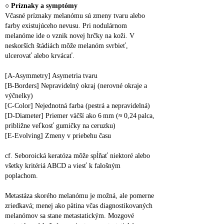
○ 
Príznaky a symptómy
Včasné príznaky melanómu sú zmeny tvaru alebo 
farby existujúceho nevusu. Pri nodulárnom 
melanóme ide o vznik novej hrčky na koži. V 
neskorších štádiách môže melanóm svrbieť, 
ulcerovať alebo krvácať.
[A‑Asymmetry] Asymetria tvaru
[B‑Borders] Nepravidelný okraj (nerovné okraje a 
výčnelky)
[C‑Color] Nejednotná farba (pestrá a nepravidelná)
[D‑Diameter] Priemer väčší ako 6 mm (≈ 0,24 palca, 
približne veľkosť gumičky na ceruzku)
[E‑Evolving] Zmeny v priebehu času
cf. Seboroická keratóza môže spĺňať niektoré alebo 
všetky kritériá ABCD a viesť k falošným 
poplachom.
Metastáza skorého melanómu je možná, ale pomerne 
zriedkavá; menej ako pätina včas diagnostikovaných 
melanómov sa stane metastatickým. Mozgové 