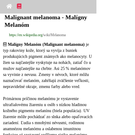
Malignant melanoma - Malígny 
Melanóm
https://en.wikipedia.org
/wiki/Melanoma
Malígny Melanóm (Malignant melanoma)
 je 
typ rakoviny kože, ktorý sa vyvíja z buniek 
produkujúcich pigment známych ako melanocyty. U 
žien sa najčastejšie vyskytuje na nohách, zatiaľ čo u 
mužov najčastejšie na chrbte. Asi 25 % melanómov 
sa vyvinie z nevusu. Zmeny v névoch, ktoré môžu 
naznačovať melanóm, zahŕňajú zväčšenie veľkosti, 
nepravidelné okraje, zmenu farby alebo vred.
Primárnou príčinou melanómu je vystavenie 
ultrafialovému žiareniu u osôb s nízkou hladinou 
kožného pigmentu melanínu (biela populácia). UV 
žiarenie môže pochádzať zo slnka alebo opaľovacích 
zariadení. Ľudia s mnohými névusmi, rodinnou 
anamnézou melanómu a oslabenou imunitnou 
funkciou sú vystavení vyššiemu riziku melanómu.