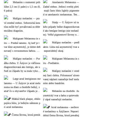
Melanóm s rozmermi prib
Amelanotic Melanoma ― 
ližne 2,5 cm (1 palec) x 1,5 cm (0,
Zadné stehno. Jedinci svetlej pleti
6 palca)
 majú často léziu lightly pigmente
d or amelanotic melanomas. Tento 
Malígny melanóm ― pra
prípad nevykazuje ľahko pozorovat
eľné farebné zmeny alebo variácie.
Skalp ― U Ázijcov sú ta
vé stredné stehno. Seboroická kera
tóza môže byť považovaná za difer
kéto prípady bežne diagnostikovan
enciálnu diagnózu.
é ako benígne lentigo (nie melanó
m). Veľké pigmentové škvrny na o
Malignant Melanoma in s
blastiach vystavených slnku však
 vyžadujú biopsiu v západnej popu
Malígny melanóm – predl
itu ― Predné rameno. Aj keď je t
lácii.
var lézie asymetrický, je dobre defi
aktie. Lézia má asymetrický tvar a
novaný s rovnomernou farbou. U
 nepravidelný okraj.
 Ázijcov sa tieto lézie väčšinou pre
javujú ako benígne lentigo, ale v z
Malígny melanóm ― Por
Malignant Melanoma in s
ápadnej populácii by sa mala vyža
ážka chrbta. U Ázijcov je väčšinou 
itu - Predlaktie.
dovať biopsia.
diagnostikovaná ako lentigo, ale u 
ľudí zo Západu by sa mala vykona
Malígny melanóm v stred
ť biopsia.
nej časti chrbta. Prítomnosť ulcero
Large acral lentiginous me
vanej náplasti naznačuje buď mela
lanoma ― U Ázijcov je acral mela
nóm alebo bazalióm.
noma na dlani a chodidle bežný, z
atiaľ čo u obyvateľov Západu je m
Melanóm na chodidle. As
elanóm v oblastiach vystavených s
ymetrický tvar a farba a sprievodn
lnku bežnejší.
Mäkká black plaque, obklo
ý zápal naznačujú melanóm.
pujúca léziu, je bežným nálezom p
ri acral melanoma.
Acral melanoma – nechtov
é melanómy u Ázijčanov. Nepravi
Čierna škvrna, ktorá prenik
delná čierna škvrna, ktorá presahuj