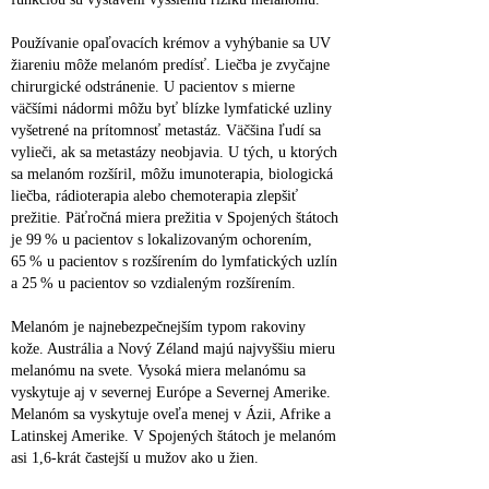
Používanie opaľovacích krémov a vyhýbanie sa UV 
žiareniu môže melanóm predísť. Liečba je zvyčajne 
chirurgické odstránenie. U pacientov s mierne 
väčšími nádormi môžu byť blízke lymfatické uzliny 
vyšetrené na prítomnosť metastáz. Väčšina ľudí sa 
vylieči, ak sa metastázy neobjavia. U tých, u ktorých 
sa melanóm rozšíril, môžu imunoterapia, biologická 
liečba, rádioterapia alebo chemoterapia zlepšiť 
prežitie. Päťročná miera prežitia v Spojených štátoch 
je 99 % u pacientov s lokalizovaným ochorením, 
65 % u pacientov s rozšírením do lymfatických uzlín 
a 25 % u pacientov so vzdialeným rozšírením.
Melanóm je najnebezpečnejším typom rakoviny 
kože. Austrália a Nový Zéland majú najvyššiu mieru 
melanómu na svete. Vysoká miera melanómu sa 
vyskytuje aj v severnej Európe a Severnej Amerike. 
Melanóm sa vyskytuje oveľa menej v Ázii, Afrike a 
Latinskej Amerike. V Spojených štátoch je melanóm 
asi 1,6‑krát častejší u mužov ako u žien.