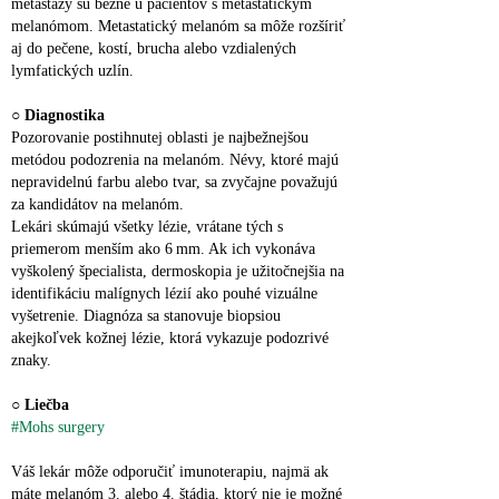
metastázy sú bežné u pacientov s metastatickým 
melanómom. Metastatický melanóm sa môže rozšíriť 
aj do pečene, kostí, brucha alebo vzdialených 
lymfatických uzlín.
○ 
Diagnostika
Pozorovanie postihnutej oblasti je najbežnejšou 
metódou podozrenia na melanóm. Névy, ktoré majú 
nepravidelnú farbu alebo tvar, sa zvyčajne považujú 
za kandidátov na melanóm.
Lekári skúmajú všetky lézie, vrátane tých s 
priemerom menším ako 6 mm. Ak ich vykonáva 
vyškolený špecialista, dermoskopia je užitočnejšia na 
identifikáciu malígnych lézií ako pouhé vizuálne 
vyšetrenie. Diagnóza sa stanovuje biopsiou 
akejkoľvek kožnej lézie, ktorá vykazuje podozrivé 
znaky.
○ 
Liečba
#Mohs surgery
Váš lekár môže odporučiť imunoterapiu, najmä ak 
máte melanóm 3. alebo 4. štádia, ktorý nie je možné 