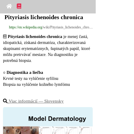
Pityriasis lichenoides chronica
https://en.wikipedia.org
/wiki/Pityriasis_lichenoides_chronica
Pityriasis lichenoides chronica
 je menej častá, 
idiopatická, získaná dermatóza, charakterizovaná 
skupinami erytematóznych, šupinatých papúl, ktoré 
môžu pretrvávať mesiace. Na diagnostiku je 
potrebná biopsia.
○ 
Diagnostika a liečba
Krvné testy na vylúčenie syfilisu
Biopsia na vylúčenie kožného lymfómu
Viac informácií ― Slovensky