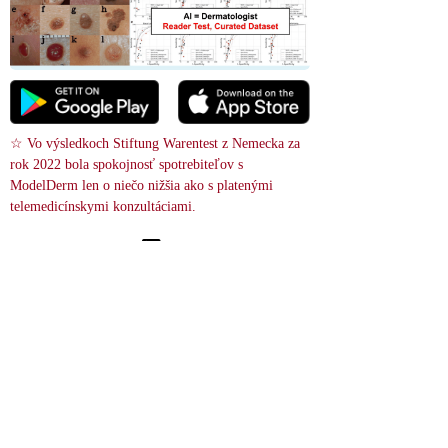
☆ Vo výsledkoch Stiftung Warentest z Nemecka za 
rok 2022 bola spokojnosť spotrebiteľov s 
ModelDerm len o niečo nižšia ako s platenými 
telemedicínskymi konzultáciami.
 Vyhľadávanie obrázkov
relevance score : -100.0%
References
Pityriasis lichenoides chronica - Case reports
15748578
19‑ročná žena prišla s päťročnou anamnézou malých fľakatých vyrážok a 
vyvýšených, žltkastých až kožných hrbolčekov, obklopených prstencom 
jemných šupín, ktoré sa vyskytovali na trupe, rukách a nohách. Guttate 
pityriasis lichenoides chronica je nezvyčajný prejav tohto ochorenia 
sprostredkovaného T‑bunkami.
A 19-year-old woman came in with a five-year history of small, spotty 
rashes and raised, yellowish to skin-colored bumps with a ring of fine 