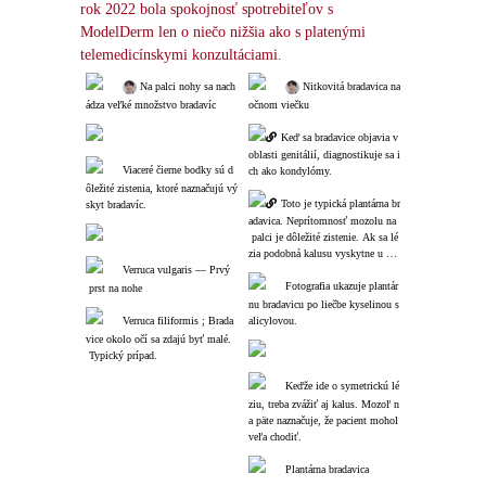
rok 2022 bola spokojnosť spotrebiteľov s 
ModelDerm len o niečo nižšia ako s platenými 
telemedicínskymi konzultáciami.
 Na palci nohy sa nach
 Nitkovitá bradavica na 
ádza veľké množstvo bradavíc
očnom viečku
Keď sa bradavice objavia v 
oblasti genitálií, diagnostikuje sa i
Viaceré čierne bodky sú d
ch ako kondylómy.
ôležité zistenia, ktoré naznačujú vý
Toto je typická plantárna br
skyt bradavíc.
adavica. Neprítomnosť mozolu na
 palci je dôležité zistenie. Ak sa lé
zia podobná kalusu vyskytne u os
Verruca vulgaris ― Prvý
oby bez predchádzajúcej anamnézy 
kalusu, zvyčajne ide o bradavicu.
Fotografia ukazuje plantár
 prst na nohe
nu bradavicu po liečbe kyselinou s
Verruca filiformis ; Brada
alicylovou.
vice okolo očí sa zdajú byť malé.
 Typický prípad.
Keďže ide o symetrickú lé
ziu, treba zvážiť aj kalus. Mozoľ n
a päte naznačuje, že pacient mohol 
veľa chodiť.
Plantárna bradavica