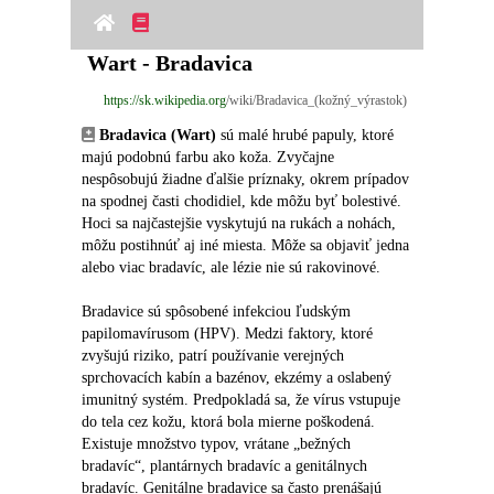
Wart - Bradavica
https://sk.wikipedia.org
/wiki/Bradavica_(kožný_výrastok)
Bradavica (Wart)
 sú malé hrubé papuly, ktoré 
majú podobnú farbu ako koža. Zvyčajne 
nespôsobujú žiadne ďalšie príznaky, okrem prípadov 
na spodnej časti chodidiel, kde môžu byť bolestivé. 
Hoci sa najčastejšie vyskytujú na rukách a nohách, 
môžu postihnúť aj iné miesta. Môže sa objaviť jedna 
alebo viac bradavíc, ale lézie nie sú rakovinové.
Bradavice sú spôsobené infekciou ľudským 
papilomavírusom (HPV). Medzi faktory, ktoré 
zvyšujú riziko, patrí používanie verejných 
sprchovacích kabín a bazénov, ekzémy a oslabený 
imunitný systém. Predpokladá sa, že vírus vstupuje 
do tela cez kožu, ktorá bola mierne poškodená. 
Existuje množstvo typov, vrátane „bežných 
bradavíc“, plantárnych bradavíc a genitálnych 
bradavíc. Genitálne bradavice sa často prenášajú 