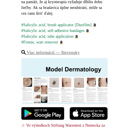
na pamäti, že aj kryoterapia vyžaduje dlhšiu dobu 
liečby. Ak sa bradavica úplne neodstráni, môže sa 
cez ranu šíriť ďalej.
#Salicylic acid, brush applicator [Duofilm]
#Salicylic acid, self-adhesive bandages
#Salicylic acid, tube application
#Freeze, wart remover
Viac informácií ― Slovensky
☆ Vo výsledkoch Stiftung Warentest z Nemecka za 