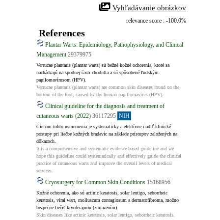
 Vyhľadávanie obrázkov
relevance score : -100.0%
References
Plantar Warts: Epidemiology, Pathophysiology, and Clinical
Management
29379975
Verrucae plantaris (plantar warts) sú bežné kožné ochorenia, ktoré sa 
nachádzajú na spodnej časti chodidla a sú spôsobené ľudským 
papilomavírusom (HPV).
Verrucae plantaris (plantar warts) are common skin diseases found on the 
bottom of the foot, caused by the human papillomavirus (HPV).
Clinical guideline for the diagnosis and treatment of
cutaneous warts (2022)
36117295
NIH
Cieľom tohto usmernenia je systematicky a efektívne riadiť klinické 
postupy pri liečbe kožných bradavíc na základe prístupov založených na 
dôkazoch.
It is a comprehensive and systematic evidence-based guideline and we 
hope this guideline could systematically and effectively guide the clinical 
practice of cutaneous warts and improve the overall levels of medical 
services.
Cryosurgery for Common Skin Conditions
15168956
Kožné ochorenia, ako sú actinic keratosis, solar lentigo, seborrheic 
keratosis, viral wart, molluscum contagiosum a dermatofibroma, možno 
bezpečne liečiť kryoterapiou (zmrazením).
Skin diseases like actinic keratosis, solar lentigo, seborrheic keratosis, 