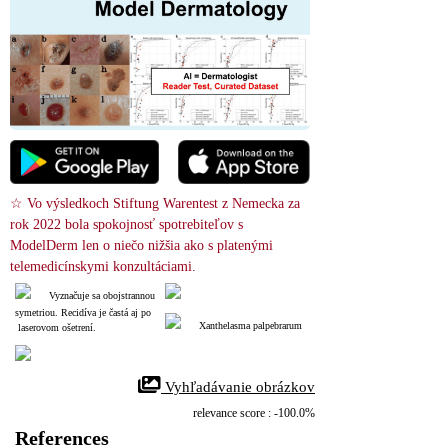
☆ Vo výsledkoch Stiftung Warentest z Nemecka za 
rok 2022 bola spokojnosť spotrebiteľov s 
ModelDerm len o niečo nižšia ako s platenými 
telemedicínskymi konzultáciami.
Vyznačuje sa obojstrannou 
symetriou. Recidíva je častá aj po
Xanthelasma palpebrarum
 laserovom ošetrení.
 Vyhľadávanie obrázkov
relevance score : -100.0%
References