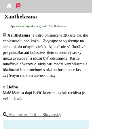
Xanthelasma
https://en.wikipedia.org
/wiki/Xanthelasma
Xanthelasma
 je ostro ohraničené žltkasté ložisko 
cholesterolu pod kožou. Zvyčajne sa vyskytuje na 
alebo okolo očných viečok. Aj keď nie sú škodlivé 
pre pokožku ani bolestivé, tieto drobné výrastky 
môžu zväčšovať a môžu byť odstránené. Rastie 
množstvo dôkazov o súvislosti medzi xanthelasma a 
hladinami lipoproteínov s nízkou hustotou v krvi a 
zvýšeným rizikom aterosklerózy.
○ 
Liečba
Malé lézie sa dajú liečiť laserom, avšak recidíva je 
veľmi častá.
Viac informácií ― Slovensky