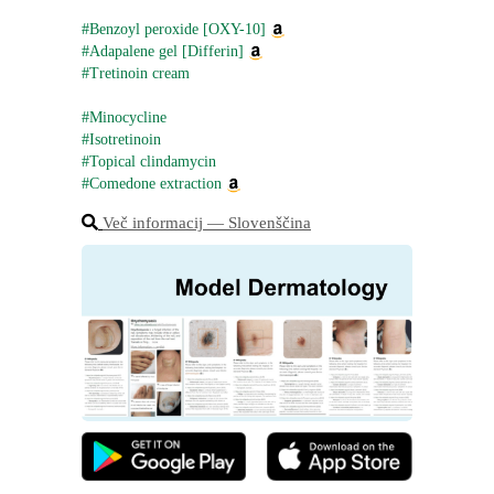
#Benzoyl peroxide [OXY-10]
#Adapalene gel [Differin]
#Tretinoin cream
#Minocycline
#Isotretinoin
#Topical clindamycin
#Comedone extraction
Več informacij ― Slovenščina