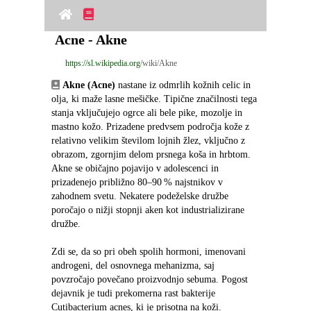
Acne - Akne
https://sl.wikipedia.org
/wiki/Akne
Akne (Acne)
 nastane iz odmrlih kožnih celic in 
olja, ki maže lasne mešičke. Tipične značilnosti tega 
stanja vključujejo ogrce ali bele pike, mozolje in 
mastno kožo. Prizadene predvsem področja kože z 
relativno velikim številom lojnih žlez, vključno z 
obrazom, zgornjim delom prsnega koša in hrbtom. 
Akne se običajno pojavijo v adolescenci in 
prizadenejo približno 80–90 % najstnikov v 
zahodnem svetu. Nekatere podeželske družbe 
poročajo o nižji stopnji aken kot industrializirane 
družbe.
Zdi se, da so pri obeh spolih hormoni, imenovani 
androgeni, del osnovnega mehanizma, saj 
povzročajo povečano proizvodnjo sebuma. Pogost 
dejavnik je tudi prekomerna rast bakterije 
Cutibacterium acnes, ki je prisotna na koži.