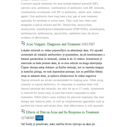
Common topical treatments for acne include benzoyl peroxide (BP), 
salicylic acid, antibiotics, combinations of antibiotics with BP, retinoids, 
combinations of retinoids with BP or antibiotics, azelaic acid, sulfone 
agents. Oral antibiotics have long been a key part of acne treatment, 
especially for moderate to severe cases. They work best when used 
alongside a topical retinoid and BP. Tetracycline, doxycycline, 
minocycline, trimethoprim/sulfamethoxazole (TMP/SMX), trimethoprim, 
erythromycin, azithromycin, amoxicillin, cephalexin have all shown 
evidence of effectiveness.
Acne Vulgaris: Diagnosis and Treatment
31613567
Lokalni retinoidi so vedno priporočljivi za zdravljenje aken. Pri uporabi 
sistemskih ali lokalnih antibiotikov je pomembno, da jih kombiniramo z 
benzoil peroksidom in retinoidi, vendar le do 12 tednov. Isotretinoin je 
rezerviran za hude primere aken, ki se niso odzvali na druga zdravljenja. 
Čeprav obstaja nekaj dokazov za fizične tretmaje, kot so laserska terapija 
in kemični pilingi, ter tudi dopolnilne pristope, kot so prečiščen čebelji 
strup in nekatere diete, je njihova učinkovitost še vedno negotova.
Topical retinoids are always recommended for treating acne. When using 
systemic or topical antibiotics, it's important to combine them with 
benzoyl peroxide and retinoids, but only for up to 12 weeks. Isotretinoin 
is reserved for severe cases of acne that haven't responded to other 
treatments. While there's some evidence for physical treatments like laser 
therapy and chemical peels, as well as complementary approaches such as 
purified bee venom and certain diets, their effectiveness is still uncertain.
Effects of Diet on Acne and Its Response to Treatment
32748305
NIH
Več študij je preučevalo, kako različna živila vplivajo na akne pri 