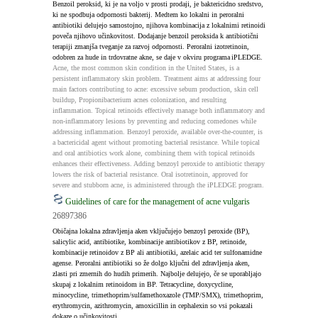
Benzoil peroksid, ki je na voljo v prosti prodaji, je baktericidno sredstvo, 
ki ne spodbuja odpornosti bakterij. Medtem ko lokalni in peroralni 
antibiotiki delujejo samostojno, njihova kombinacija z lokalnimi retinoidi 
poveča njihovo učinkovitost. Dodajanje benzoil peroksida k antibiotični 
terapiji zmanjša tveganje za razvoj odpornosti. Peroralni izotretinoin, 
odobren za hude in trdovratne akne, se daje v okviru programa iPLEDGE.
Acne, the most common skin condition in the United States, is a 
persistent inflammatory skin problem. Treatment aims at addressing four 
main factors contributing to acne: excessive sebum production, skin cell 
buildup, Propionibacterium acnes colonization, and resulting 
inflammation. Topical retinoids effectively manage both inflammatory and 
non-inflammatory lesions by preventing and reducing comedones while 
addressing inflammation. Benzoyl peroxide, available over-the-counter, is 
a bactericidal agent without promoting bacterial resistance. While topical 
and oral antibiotics work alone, combining them with topical retinoids 
enhances their effectiveness. Adding benzoyl peroxide to antibiotic therapy 
lowers the risk of bacterial resistance. Oral isotretinoin, approved for 
severe and stubborn acne, is administered through the iPLEDGE program.
Guidelines of care for the management of acne vulgaris
26897386
Običajna lokalna zdravljenja aken vključujejo benzoyl peroxide (BP), 
salicylic acid, antibiotike, kombinacije antibiotikov z BP, retinoide, 
kombinacije retinoidov z BP ali antibiotiki, azelaic acid ter sulfonamidne 
agense. Peroralni antibiotiki so že dolgo ključni del zdravljenja aken, 
zlasti pri zmernih do hudih primerih. Najbolje delujejo, če se uporabljajo 
skupaj z lokalnim retinoidom in BP. Tetracycline, doxycycline, 
minocycline, trimethoprim/sulfamethoxazole (TMP/SMX), trimethoprim, 
erythromycin, azithromycin, amoxicillin in cephalexin so vsi pokazali 
dokaze o učinkovitosti.