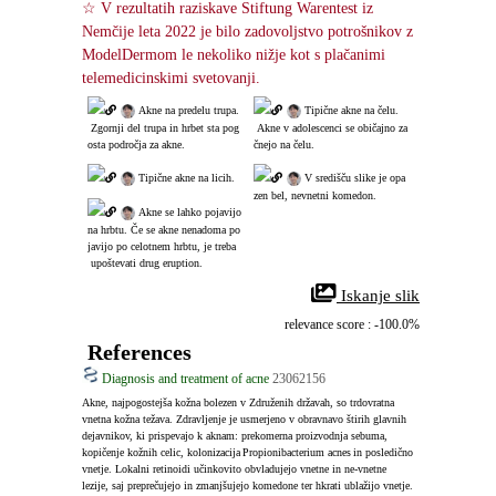
☆ V rezultatih raziskave Stiftung Warentest iz 
Nemčije leta 2022 je bilo zadovoljstvo potrošnikov z 
ModelDermom le nekoliko nižje kot s plačanimi 
telemedicinskimi svetovanji.
 Akne na predelu trupa.
 Tipične akne na čelu.
 Zgornji del trupa in hrbet sta pog
 Akne v adolescenci se običajno za
osta področja za akne.
čnejo na čelu.
 Tipične akne na licih.
 V središču slike je opa
zen bel, nevnetni komedon.
 Akne se lahko pojavijo 
na hrbtu. Če se akne nenadoma po
javijo po celotnem hrbtu, je treba
 upoštevati drug eruption.
 Iskanje slik
relevance score : -100.0%
References
Diagnosis and treatment of acne
23062156
Akne, najpogostejša kožna bolezen v Združenih državah, so trdovratna 
vnetna kožna težava. Zdravljenje je usmerjeno v obravnavo štirih glavnih 
dejavnikov, ki prispevajo k aknam: prekomerna proizvodnja sebuma, 
kopičenje kožnih celic, kolonizacija Propionibacterium acnes in posledično 
vnetje. Lokalni retinoidi učinkovito obvladujejo vnetne in ne‑vnetne 
lezije, saj preprečujejo in zmanjšujejo komedone ter hkrati ublažijo vnetje. 