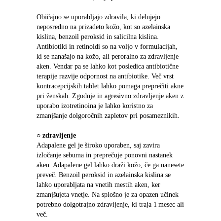
Običajno se uporabljajo zdravila, ki delujejo 
neposredno na prizadeto kožo, kot so azelainska 
kislina, benzoil peroksid in salicilna kislina. 
Antibiotiki in retinoidi so na voljo v formulacijah, 
ki se nanašajo na kožo, ali peroralno za zdravljenje 
aken. Vendar pa se lahko kot posledica antibiotične 
terapije razvije odpornost na antibiotike. Več vrst 
kontracepcijskih tablet lahko pomaga preprečiti akne 
pri ženskah. Zgodnje in agresivno zdravljenje aken z 
uporabo izotretinoina je lahko koristno za 
zmanjšanje dolgoročnih zapletov pri posameznikih.
○ 
zdravljenje
Adapalene gel je široko uporaben, saj zavira 
izločanje sebuma in preprečuje ponovni nastanek 
aken. Adapalene gel lahko draži kožo, če ga nanesete 
preveč. Benzoil peroksid in azelainska kislina se 
lahko uporabljata na vnetih mestih aken, ker 
zmanjšujeta vnetje. Na splošno je za opazen učinek 
potrebno dolgotrajno zdravljenje, ki traja 1 mesec ali 
več.